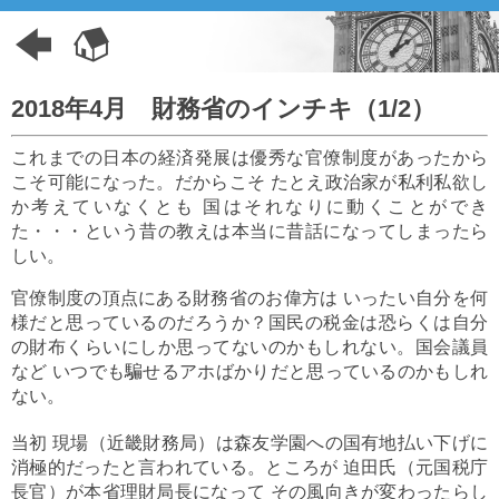
2018年4月 財務省のインチキ（1/2）
これまでの日本の経済発展は優秀な官僚制度があったから
こそ可能になった。だからこそ たとえ政治家が私利私欲し
か考えていなくとも 国はそれなりに動くことができ
た・・・という昔の教えは本当に昔話になってしまったら
しい。
官僚制度の頂点にある財務省のお偉方は いったい自分を何
様だと思っているのだろうか？国民の税金は恐らくは自分
の財布くらいにしか思ってないのかもしれない。国会議員
など いつでも騙せるアホばかりだと思っているのかもしれ
ない。
当初 現場（近畿財務局）は森友学園への国有地払い下げに
消極的だったと言われている。ところが 迫田氏（元国税庁
長官）が本省理財局長になって その風向きが変わったらし