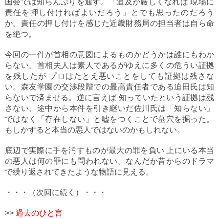
国会では知らんぷりを通す。「追及が厳しくなれば 現場に
責任を押し付ければよいだろう」とでも思ったのだろう
か。責任の押し付けを感じた近畿財務局の担当者は自ら命
を絶つ。
今回の一件が首相の意図によるものかどうかは誰にもわか
らない。首相夫人は素人であるがゆえに多くの危うい証拠
を残したが プロはたとえ悪いことをしても証拠は残さな
い。森友学園の交渉段階での最高責任者である迫田氏は知
らないで済ませる。逆に言えば 知っていたという証拠は残
さない。途中から本件を引き継いだ佐川氏は「知らない」
ではなく「存在しない」と嘘をつくことで墓穴を掘った。
もしかすると本当の悪人ではないのかもしれない。
底辺で実際に手を汚すものが最大の罪を負い 上にいる本当
の悪人は何の罪にも問われない。なんだか昔からのドラマ
で繰り返されてきたような物語に見える。
・・・（次回に続く）・・・
>>
過去のひと言