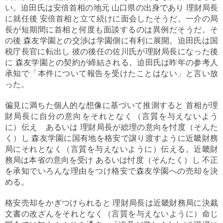
い。迫田氏は安倍首相の地元 山口県の出身であり 理財局長
に就任後 安倍首相と立て続けに面会したそうだ。一介の局
長が短期間に首相と何度も面談するのは異例だそうだ。そ
の後 森友学園との交渉は学園側に有利に展開。迫田氏は国
税庁長官に転出し 彼の後任の佐川氏が理財局長になった後
に 森友学園との契約が締結される。迫田氏は昨年の参考人
承知で「本件について報告を受けたことはない」と言い放
った。
偏見に満ちた個人的な想像に基づいて推測すると 首相が理
財局長に自分の意向をそれとなく（言質を与えないよう
に）伝え あるいは 理財局長が総理の意向を忖度（そんた
く）し 森友学園に国有地を格安で譲り渡すように近畿財務
局にそれとなく（言質を与えないように）伝える。近畿財
務局は本省の意向を受け あるいは忖度（そんたく）し 不正
を承知でいろんな理由をつけ格安で森友学園への売却を決
める。
格安売却をかぎつけられると 理財局長は近畿財務局に決裁
文書の改ざんをそれとなく（言質を与えないように）命じ