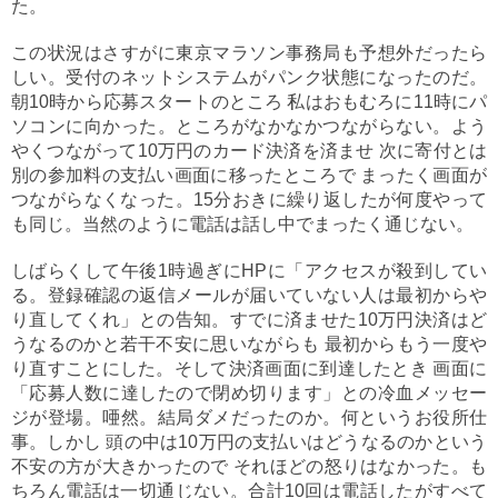
た。
この状況はさすがに東京マラソン事務局も予想外だったら
しい。受付のネットシステムがパンク状態になったのだ。
朝10時から応募スタートのところ 私はおもむろに11時にパ
ソコンに向かった。ところがなかなかつながらない。よう
やくつながって10万円のカード決済を済ませ 次に寄付とは
別の参加料の支払い画面に移ったところで まったく画面が
つながらなくなった。15分おきに繰り返したが何度やって
も同じ。当然のように電話は話し中でまったく通じない。
しばらくして午後1時過ぎにHPに「アクセスが殺到してい
る。登録確認の返信メールが届いていない人は最初からや
り直してくれ」との告知。すでに済ませた10万円決済はど
うなるのかと若干不安に思いながらも 最初からもう一度や
り直すことにした。そして決済画面に到達したとき 画面に
「応募人数に達したので閉め切ります」との冷血メッセー
ジが登場。唖然。結局ダメだったのか。何というお役所仕
事。しかし 頭の中は10万円の支払いはどうなるのかという
不安の方が大きかったので それほどの怒りはなかった。も
ちろん電話は一切通じない。合計10回は電話したがすべて