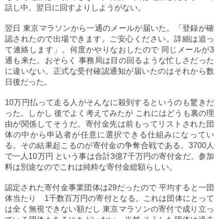
話し中。翌日に回すよりしようがない。
翌日 東京マラソンから一通のメールが届いた。「登録が確
認されたので出場できます。ご安心ください。詳細は追っ
て連絡します」。何度かやりなおしたので 同じメールが3
通も来た。おそらく 事務局は目の回るような忙しさだった
に違いない。正式な受付確認通知が届いたのはそれから数
日後だった。
10万円払って走る人がそんなに殺到するというのも驚きだ
った。しかし 後でよく考えてみたが これにはどうも裏の理
由が関係してそうだ。寄付金先は前もってリストされた団
体の中から申込者が任意に選択できる仕組みになってい
る。その結果起こるのが寄付金の争奪合戦である。3700人
で一人10万円 という事は合計3億7千万円の寄付金だ。参加
料は別途なのでこれは純粋な寄付金総額らしい。
認定された寄付金事業団体は29だったので 平均すると一団
体当たり 1千数百万円の寄付となる。これは団体にとって
は全く無視できない額だし 東京マラソンの寄付で成り立っ