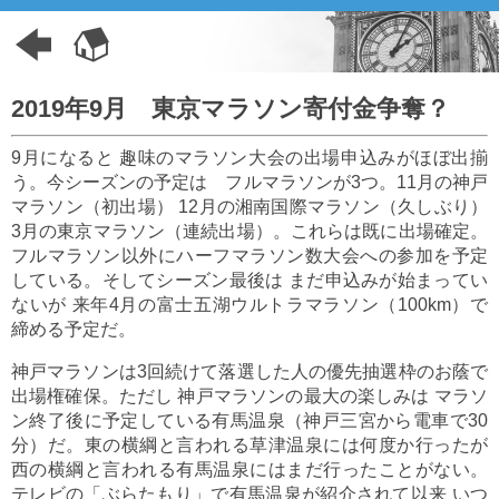
2019年9月 東京マラソン寄付金争奪？
9月になると 趣味のマラソン大会の出場申込みがほぼ出揃
う。今シーズンの予定は フルマラソンが3つ。11月の神戸
マラソン（初出場） 12月の湘南国際マラソン（久しぶり）
3月の東京マラソン（連続出場）。これらは既に出場確定。
フルマラソン以外にハーフマラソン数大会への参加を予定
している。そしてシーズン最後は まだ申込みが始まってい
ないが 来年4月の富士五湖ウルトラマラソン（100km）で
締める予定だ。
神戸マラソンは3回続けて落選した人の優先抽選枠のお蔭で
出場権確保。ただし 神戸マラソンの最大の楽しみは マラソ
ン終了後に予定している有馬温泉（神戸三宮から電車で30
分）だ。東の横綱と言われる草津温泉には何度か行ったが
西の横綱と言われる有馬温泉にはまだ行ったことがない。
テレビの「ぶらたもり」で有馬温泉が紹介されて以来 いつ