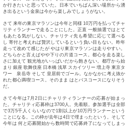
か行きたいと思っていた。日本でいちばん深い場所から湧
き出るという金泉は今から楽しみでしょうがない。
さて 来年の東京マラソンは今年と同様 10万円を払ってチャ
リティランナーで走ることにした。正直 一般抽選ではとて
もあたる気がしない。チャリティ先も希望に応じて選べる
し 寄付と考えれば贅沢しているという負い目もない。昨年
走って改めて感じたが やはり東京マラソンは走りやすい。
どちらかと言えばやや下りの片道コース。都心を走る楽し
さに加えて 観光地がいっぱいだから飽きない。都庁から始
まり 銀座 歌舞伎座 日本橋 浅草 スカイツリー 増上寺 東京タ
ワー 泉岳寺 そして 皇居前でゴール。なかなかに考え抜か
れた都心満喫コース。そのまま はとバスコースになりそう
だ。
さて今年は7月2日にチャリティランナーの応募が始まっ
た。チャリティ応募枠は3700人。先着順。参加選手は全部
で3万5千人くらいなので1割以上が10万円ランナーという
ことになる。この枠が去年は4日で埋まったという。そして
今年は 何と応募開始から数時間で応募終了になってしまっ