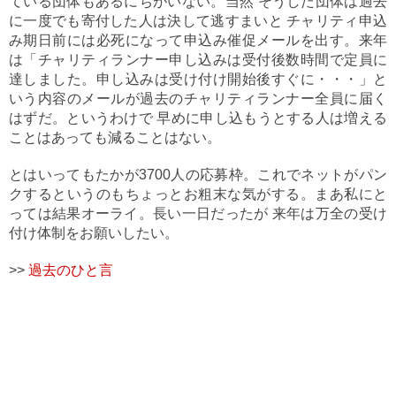
ている団体もあるにちがいない。当然 そうした団体は過去
に一度でも寄付した人は決して逃すまいと チャリティ申込
み期日前には必死になって申込み催促メールを出す。来年
は「チャリティランナー申し込みは受付後数時間で定員に
達しました。申し込みは受け付け開始後すぐに・・・」と
いう内容のメールが過去のチャリティランナー全員に届く
はずだ。というわけで 早めに申し込もうとする人は増える
ことはあっても減ることはない。
とはいってもたかが3700人の応募枠。これでネットがパン
クするというのもちょっとお粗末な気がする。まあ私にと
っては結果オーライ。長い一日だったが 来年は万全の受け
付け体制をお願いしたい。
>>
過去のひと言
©
2026 Kai Consulting Office, Inc.