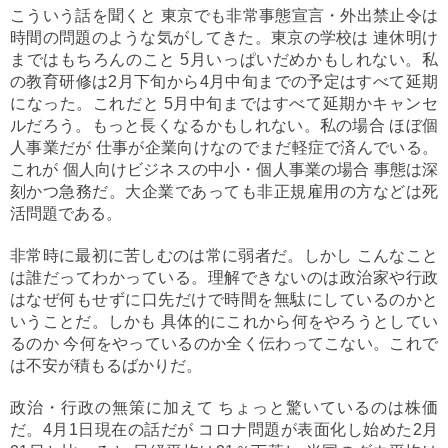
こういう話を聞くと 東京でも非常事態宣言・外出禁止令は
時間の問題のような気がしてきた。東京の学校は 連休明け
まではもちろんのこと 5月いっぱいだめかもしれない。私
の教育研修は2月下旬から4月中旬までの予定はすべて延期
になった。これだと 5月中旬まではすべて延期かキャンセ
ルだろう。もっと長くなるかもしれない。私の場合 ほぼ個
人事業だが 仕事が企業向けなのでまだ軽症で済んでいる。
これが 個人向けビジネスの中小・個人事業の場合 事態は深
刻かつ急務だ。大企業であっても非正規雇用の方などは死
活問題である。
非常時に最初に苦しむのは常に弱者だ。しかし こんなこと
は誰だってわかっている。理解できないのは政治家や行政
はなぜ何もせずに口先だけで時間を無駄にしているのかと
いうことだ。しかも 具体的にこれから何をやろうとしてい
るのか 今何をやっているのか全く伝わってこない。これで
は不安が積もるばかりだ。
政治・行政の無策に加えて ちょっと驚いているのは株価
だ。4月1日現在の話だが コロナ問題が表面化し始めた2月