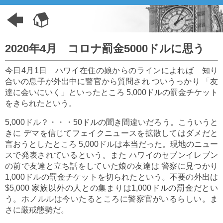
2020年4月 コロナ罰金5000ドルに思う
今日4月1日 ハワイ在住の娘からのラインによれば 知り
合いの息子が外出中に警官から質問され ついうっかり 「友
達に会いにいく」といったところ 5,000ドルの罰金チケット
をきられたという。
5,000ドル？・・・50ドルの聞き間違いだろう。こういうと
きに デマを信じてフェイクニュースを拡散してはダメだと
言おうとしたところ 5,000ドルは本当だった。現地のニュー
スで発表されているという。また ハワイのセブンイレブン
の前で友達と立ち話をしていた娘の友達は 警察に見つかり
1,000ドルの罰金チケットを切られたという。不要の外出は
$5,000 家族以外の人との集まりは1,000ドルの罰金だとい
う。ホノルルは今いたるところに警察官がいるらしい。ま
さに厳戒態勢だ。