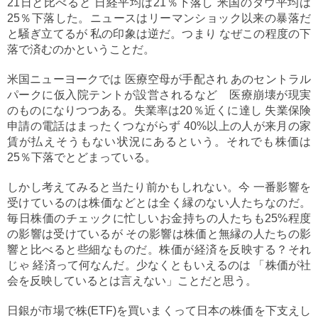
21日と比べると 日経平均は21％下落し 米国のダウ平均は
25％下落した。ニュースはリーマンショック以来の暴落だ
と騒ぎ立てるが 私の印象は逆だ。つまり なぜこの程度の下
落で済むのかということだ。
米国ニューヨークでは 医療空母が手配され あのセントラル
パークに仮入院テントが設営されるなど 医療崩壊が現実
のものになりつつある。失業率は20％近くに達し 失業保険
申請の電話はまったくつながらず 40%以上の人が来月の家
賃が払えそうもない状況にあるという。それでも株価は
25％下落でとどまっている。
しかし考えてみると当たり前かもしれない。今 一番影響を
受けているのは株価などとは全く縁のない人たちなのだ。
毎日株価のチェックに忙しいお金持ちの人たちも25%程度
の影響は受けているが その影響は株価と無縁の人たちの影
響と比べると些細なものだ。株価が経済を反映する？それ
じゃ 経済って何なんだ。少なくともいえるのは 「株価が社
会を反映しているとは言えない」ことだと思う。
日銀が市場で株(ETF)を買いまくって日本の株価を下支えし