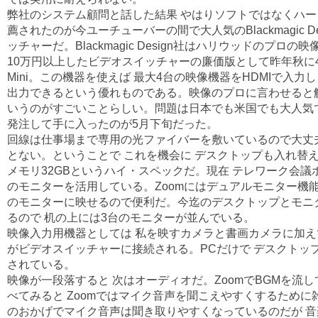
弊社のシステム顧問と話した結果 やはりソフトではなくハ
薦されたのが今ユーチューバーの間で大人気のBlackmagic De
ッチャーだ。Blackmagic Design社はハリウッドのプ
10万円以上したビデオスイッチャーの廉価版として昨年秋に
Mini。この機器を使えば 最大4台の映像機器をHDMIで入力
出力できるという優れものである。映像のプロに言わせると
いうのがすごいことらしい。問題は日本でも米国でも大人気で
発注して手に入ったのが5月下旬だった。
回線は仕事場まで専用の光ファイバーを敷いているので大丈
とない。ということで これを機会に デスクトップも入れ替えること
メモリ32GBというハイ・スペックだ。現在 テレワーク会議
のモニターを活用している。Zoomにはデュアルモニター機
のモニターに映せるので便利だ。今迄のデスクトップとモニ
るので 机の上には3台のモニターが並んでいる。
映像入力用機器としては 私を映すカメラと書画カメラに加え
がビデオスイッチャーに接続される。PCだけで デスクトッ
されている。
映像が一段落すると 次はオーディオだ。ZoomでBGMを流
べてみると Zoomではマイク音声を聞こえやすくするため
のおかげでマイク音声は聞き取りやすくなっているのだが 