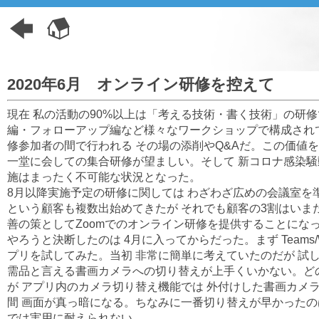
2020年6月 オンライン研修を控えて
現在 私の活動の90%以上は「考える技術・書く技術」の研
編・フォローアップ編など様々なワークショップで構成されて
修参加者の間で行われる その場の添削やQ&Aだ。この価値を
一堂に会しての集合研修が望ましい。そして 新コロナ感染騒
施はまったく不可能な状況となった。
8月以降実施予定の研修に関しては わざわざ広めの会議室を
という顧客も複数出始めてきたが それでも顧客の3割はいま
善の策としてZoomでのオンライン研修を提供することにな
やろうと決断したのは 4月に入ってからだった。まず Teams/
プリを試してみた。当初 非常に簡単に考えていたのだが 試
需品と言える書画カメラへの切り替えが上手くいかない。ど
が アプリ内のカメラ切り替え機能では 外付けした書画カメ
間 画面が真っ暗になる。ちなみに一番切り替えが早かったのは
では実用に耐えられない。