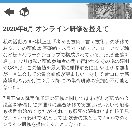
2020年6月 オンライン研修を控えて
私の活動の90%以上は「考える技術・書く技術」の研修で
ある。この研修は 基礎編・スライド編・フォローアップ編
など様々なワークショップで構成されている。ただ 全編を
通じて ウリは私と研修参加者の間で行われる その場の添削
やQ&Aだ。この価値を最大限に発揮するには やはり 参加者
が一堂に会しての集合研修が望ましい。そして 新コロナ感
染騒動のおかげで 3月以降 この集合研修の実施が不可能と
なった。
7月下旬以降実施予定の研修に関しては わざわざ広めの会
議室を準備し 従来通りに集合研修で実施したいという顧客
も複数出始めてきたが それでも顧客の3割はいまだ様子見
だ。というわけで 私としては 次善の策としてZoomでのオ
ンライン研修を提供することになった。