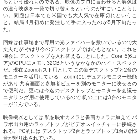
るという優れものである。映像のプロに言わせると解像度
の違う映像を一発で切り替えるというのがすごいことらし
い。問題は日本でも米国でも大人気で在庫切れというこ
と。結局 4月初めに発注して手に入ったのが5月下旬だっ
た。
回線は仕事場まで専用の光ファイバーを敷いているので大
丈夫だが やはり今のデスクトップでは心もとない。これを
機会に デスクトップを入れ替えることにした。Core i5(6コ
ア)のCPUにメモリ32GBというなかなかのハイ・スペック
だ。現在 Zoomホスト用として この新デスクトップと2台の
モニターを活用している。Zoomにはデュアルモニター機能
があり 共有画面と参加者ビューを別のモニターに映せるの
で便利だ。更には今迄のデスクトップとモニターを会議モ
ニタリング用に使用しているので 机の上には3台のモニタ
ーが並んでいる。
映像機器としては 私を映すカメラと書画カメラに加えて パ
ワポ出力用のラップトップがビデオスイッチャーに接続さ
れる。PC的には デスクトップ2台とラップトップ1台の計3
台が駆り出されている。