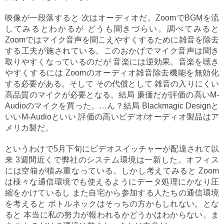
映像が一段落すると 次はオーディオだ。ZoomでBGMを流
してみるとわかるが どうも聞きづらい。調べてみると
Zoomではマイク音声を聞こえやすくするために雑音を除去
する工夫が施されている。このおかげでマイク音声は聞き
取りやすくなっているのだが 音楽には逆効果。音楽を聴き
やすくするには Zoomのオーディオ雑音除去機能を無効化
する必要がある。そして その代償として 雑音の入りにくい
高品質のマイクが必要となる。結局 廉価だが評価の高いM-
Audioのマイクを買った。…ん？結局 Blackmagic Designと
いいM-Audioといい 評価の高いビデオ/オーディオ製品はア
メリカ製だ。
というわけで5月下旬にビデオスイッチャーが配達されて以
来 3週間近くで弊社のシステム環境は一新した。オフィス
には空箱が積み重なっている。しかし考えてみると Zoom
は様々な通信環境でも使えるようにデータ処理にかなり圧
縮をかけているし また自宅から参加する人たちの通信環境
を考えると ボトルネックはそっちの方かもしれない。とな
ると 本当に私の努力が報われるかどうかはわからない。ま