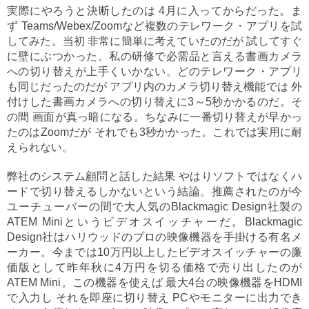
実際にやろうと決断したのは 4月に入ってからだった。ま
ず Teams/Webex/Zoomなど複数のテレワーク・アプリを試
してみた。当初 非常に簡単に考えていたのだが 試してすぐ
に壁にぶつかった。私の研修で必需品と言える書画カメラ
への切り替えが上手くいかない。どのテレワーク・アプリ
も同じだったのだが アプリ内のカメラ切り替え機能では 外
付けした書画カメラへの切り替えに3～5秒かかるのだ。そ
の間 画面が真っ暗になる。ちなみに一番切り替えが早かっ
たのはZoomだが それでも3秒かかった。これでは実用に耐
えられない。
弊社のシステム顧問と話した結果 やはりソフトではなくハ
ードで切り替えるしかないという結論。推薦されたのが今
ユーチューバーの間で大人気のBlackmagic Design社製の
ATEM Miniというビデオスイッチャーだ。Blackmagic
Design社はハリウッドのプロの映像機器を手掛ける有名メ
ーカー。今までは10万円以上したビデオスイッチャーの廉
価版として昨年秋に4万円を切る価格で売り出したのが
ATEM Mini。この機器を使えば 最大4台の映像機器をHDMI
で入力し それを即座に切り替え PCやモニターに出力でき