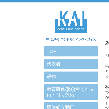
TOP
7
代表者
結
と
著作
り
私
教育研修{{br}}考える技
づ
術・書く技術
が
す
研修紹介動画
な