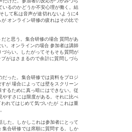
の声だけだ。参加者の反応がつかみづら
えているのかどうか不安心理が働く。結
。そして私は音声が途切れないように4
るが オンライン研修の疲れはその比で
トだと思う。集合研修の場合 質問があ
ない。オンラインの場合 参加者は講師
りづらい。したがってそもそも質問が
ップがはさまるので余計に質問しづら
のだった。集合研修では資料をプロジ
すが 場合によっては壁をスクリーン
保するために真っ暗にはできない。従
 見やすさには限度がある。それに比べ
言われてはじめて気づいたが これは重
。
と話した。しかしこれは参加者にとって
 集合研修では席順に質問する。しか