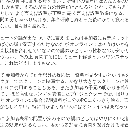
は 私の質問に答える時を除いて 研修中の音声はほとんど私
 しかも聞こえるのが自分の音声だけとなると 分かってもら
として よく言えば説明が丁寧に 悪く言えば説明過多になる
間45分しゃべり続ける。集合研修も終わった後にかなり疲れ
ない。喉も眼も疲れる。
ュートの話が出たついでに言えば これは参加者にもデメリッ
ばその場で発言するだけなのだが オンラインではそうはいか
と直接顔を合わせていないので講師がどういう性格なのか分か
づらい。その上 質問するには ミュート解除というワンステ
。これはどうしようもない。
て 参加者からでた予想外の反応は 資料が見やすいというも
クターでスクリーンに映写する。かなり大きなスクリーンに映
代わりに使用することもある。また参加者の手元の明かりを確
て よほど高価なレンズを装備したプロジェクターでない限り
と オンラインの場合 説明資料が自分のPCにくっきり映る。
かもしれない。特に目がよくない人にはオンラインは楽だろう
に 参加者表示の配置が変わるので 講師としてはやりにくい
別の効果があるらしい。私から参加者に質問を投げかける場合