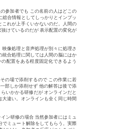
人の参加者でも この名前の人はどこの
脳に総合情報としてしっかりとインプッ
とこれが上手くいかないのだ。人間の
ば抜けているのだが 表示配置の変化が
。映像処理と音声処理が別々に処理さ
の統合処理に関しては人間の脳にはか
ューの配置をある程度固定化できるよう
をその場で添削するので この作業に若
の一部しか添削せず 他の解答は後で添
くらいかかる研修だが オンラインだと
は大違い。オンラインも全く同じ時間
イン研修の場合 当然参加者にはミュ
自分でミュート解除をしてもらう。実際