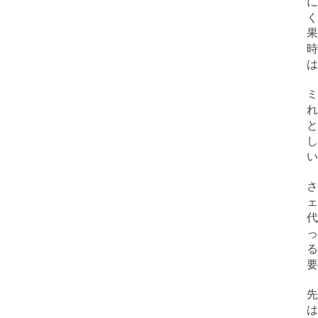
に
く
果
時
は
ミ
れ
し
い
さ
ェ
っ
る
要
先
は