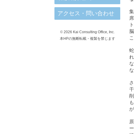
集
アクセス・問い合わせ
席
ト
脳
©
2026 Kai Consulting Office, Inc.
こ
本HPの無断転載・複製を禁じます
蛇
れ
な
な
さ
干
削
も
が
原
ー