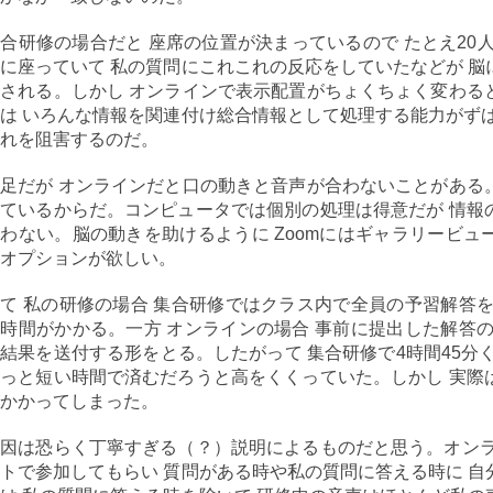
合研修の場合だと 座席の位置が決まっているので たとえ20
に座っていて 私の質問にこれこれの反応をしていたなどが 
される。しかし オンラインで表示配置がちょくちょく変わる
は いろんな情報を関連付け総合情報として処理する能力がず
れを阻害するのだ。
足だが オンラインだと口の動きと音声が合わないことがある
ているからだ。コンピュータでは個別の処理は得意だが 情報
わない。脳の動きを助けるように Zoomにはギャラリービ
オプションが欲しい。
て 私の研修の場合 集合研修ではクラス内で全員の予習解答
時間がかかる。一方 オンラインの場合 事前に提出した解答
結果を送付する形をとる。したがって 集合研修で4時間45分
っと短い時間で済むだろうと高をくくっていた。しかし 実際
かかってしまった。
因は恐らく丁寧すぎる（？）説明によるものだと思う。オンラ
トで参加してもらい 質問がある時や私の質問に答える時に 