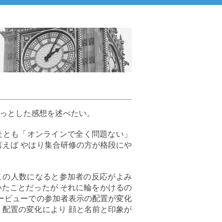
ょっとした感想を述べたい。
社とも「オンラインで全く問題ない」
言えば やはり集合研修の方が格段にや
 この人数になると参加者の反応がよみ
たことだったが それに輪をかけるの
リービューでの参加者表示の配置が変化
 配置の変化により 顔と名前と印象が