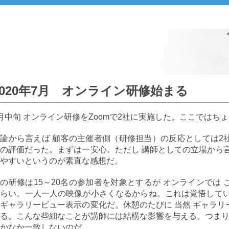
2020年7月 オンライン研修始まる
月中旬 オンライン研修をZoomで2社に実施した。ここではち
論から言えば 顧客の主催者側（研修担当）の反応としては2
の評価だった。まずは一安心。ただし 講師としての立場から
やすいというのが素直な感想だ。
の研修は15～20名の参加者を対象とするが オンラインでは
らい。一人一人の映像が小さくなるからね。これは覚悟してい
ギャラリービュー表示の変化だ。休憩のたびに 当然 ギャラ
る。こんな些細なことが講師には結構な影響を与える。つまり
かなか一致しないのだ。