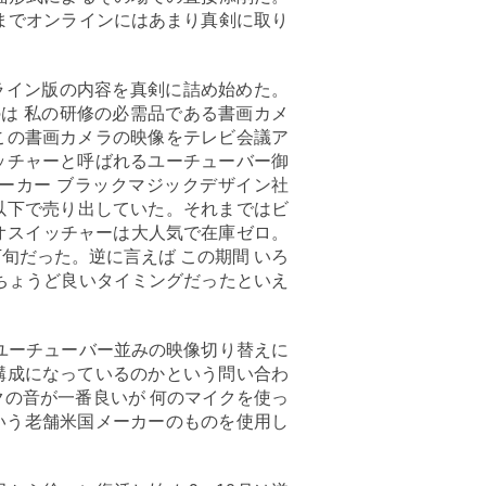
までオンラインにはあまり真剣に取り
ライン版の内容を真剣に詰め始めた。
は 私の研修の必需品である書画カメ
この書画カメラの映像をテレビ会議ア
ッチャーと呼ばれるユーチューバー御
ーカー ブラックマジックデザイン社
万円以下で売り出していた。それまではビ
オスイッチャーは大人気で在庫ゼロ。
旬だった。逆に言えば この期間 いろ
ちょうど良いタイミングだったといえ
ユーチューバー並みの映像切り替えに
構成になっているのかという問い合わ
クの音が一番良いが 何のマイクを使っ
という老舗米国メーカーのものを使用し