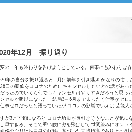
2020年12月 振り返り
激変の一年も終わりを告げようとしている。何事にも終わりは
020年の自分を振り返ると 1月は前年を引き継ぎ かなりの忙
28日の研修をコロナのためにキャンセルしたいとの話があっ
だったのでいくら何でもキャンセルはやりすぎだろうと思った
ンセルか延期になった。結局3～6月までまったく仕事がゼロ
仕事ゼロだったと語っていたが コロナの影響でいえば 芸能人
すが3月下旬になると コロナ騒動が長引きそうなことが気に
し早すぎる。そこで重い腰に激を飛ばして 世間並みにオンラ
研修のウリは私自身の経験に基づいた直接指導であり かつ対