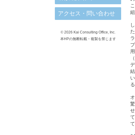
こ
組
アクセス・問い合わせ
し
た
©
2026 Kai Consulting Office, Inc.
本HPの無断転載・複製を禁じます
（
デ
結
い
る
オ
せ
て
て