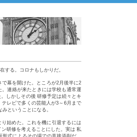
存在する。コロナもしかりだ。
しさで幕を開けた。ところが2月後半に2
た。連絡が来たときには学校も通常運
。しかしその後 研修予定は続々とキ
。テレビで多くの芸能人が3～6月まで
なみということになる。
なり始めた。これを機に引退するには
イン研修を考えることにした。実は 私
面形式によるその場での直接添削だ。