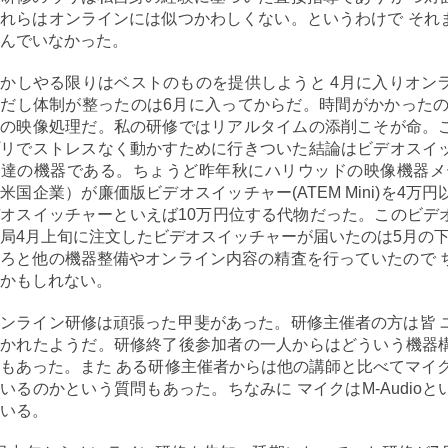
れらはオンラインには似つかわしくない。というわけで それ
んでいなかった。
かしやる限りはベストのものを提供しようと 4月に入りオン
だし体制が整ったのは6月に入ってからだ。時間がかかったの
ラの映像処理だ。私の研修ではリアルタイムの添削こそが命。
プリでストレスなく動かすために行きついた結論はビデオスイ
用達の機器である。ちょうど昨年秋にハリウッドの映像機器メ
米国企業）が廉価版ビデオスイッチャー(ATEM Mini)を4
オスイッチャーといえば10万円位する代物だった。このビデ
局4月上旬に注文したビデオスイッチャーが届いたのは5月の下
ろと他の機器整備やオンライン内容の精査を行っていたので 
かもしれない。
ンライン研修は頑張った甲斐があった。研修主催者の方は皆 
驚かれたようだ。研修終了後参加者の一人からはどういう機器
もあった。また ある研修主催者からは他の講師と比べてマイ
いるのかという質問もあった。ちなみに マイクはM-Audio
いる。