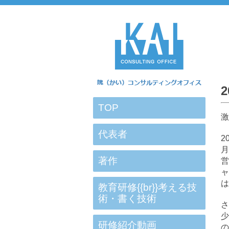
TOP
代表者
2
月
著作
営
ャ
は
教育研修{{br}}考える技
術・書く技術
さ
少
研修紹介動画
の