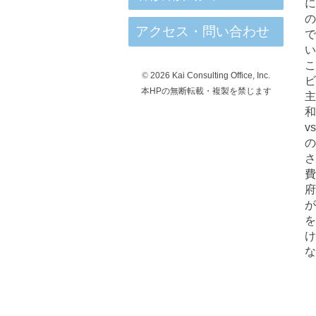
に
の
アクセス・問い合わせ
で
い
こ
©
2026 Kai Consulting Office, Inc.
ビ
本HPの無断転載・複製を禁じます
主
和
v
の
さ
費
府
が
を
け
な