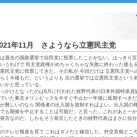
2021年11月 さようなら立憲民主党
は過去の国政選挙で自民党に投票したことがない。はっきり言
いうわけで 民主党政権がめちゃくちゃな失敗に終わった後も 
憲民主党に投票してきた。その私が 今回だけは 立憲民主党
らく今後もだ。というよりも 次の選挙では立憲民主党という
いかと思っている。
っかけとなったのは6月に行われた枝野代表の日本外国特派員
でいた東京オリンピックを今すぐ中止か一年後に延期すべきだと
が難しいのなら 関係者の出入国を規制すればよい。出入国の
でも開催を中止することは可能だ」と言った。これがあと一か
発言なのだ。しかもそう発言したときの枝野代表はまさに自分
。
のテレビ報道を見て これはダメだと確信した。外交音痴どこ