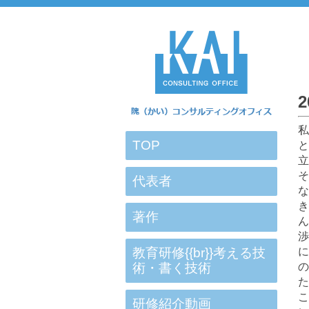
私
TOP
と
立
そ
代表者
な
き
著作
ん
渉
教育研修{{br}}考える技
に
術・書く技術
の
た
こ
研修紹介動画