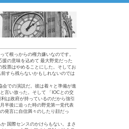
って根っからの権力嫌いなのです。
応援の意味を込めて 最大野党だった
への投票はやめることにした。そしてお
名前すら残らないかもしれないのでは
協会での演説だ。彼は着々と準備が進
言い放った。そして 「IOCとの交
権利は政府が持っているのだから強引
月半後に迫った時の野党第一党代表
の発言に自信満々のしたり顔だっ
ろか 国際センスのかけらもない。まさ