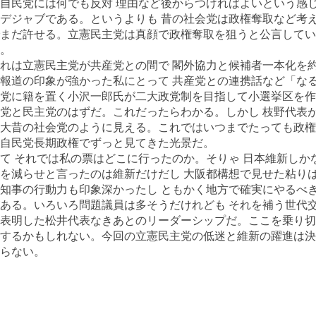
自民党には何でも反対 理由など後からつければよいという感
デジャブである。というよりも 昔の社会党は政権奪取など考
まだ許せる。立憲民主党は真顔で政権奪取を狙うと公言してい
。
れは立憲民主党が共産党との間で 閣外協力と候補者一本化を
報道の印象が強かった私にとって 共産党との連携話など「な
党に籍を置く小沢一郎氏が二大政党制を目指して小選挙区を作
党と民主党のはずだ。これだったらわかる。しかし 枝野代表
s大昔の社会党のように見える。これではいつまでたっても政
自民党長期政権でずっと見てきた光景だ。
て それでは私の票はどこに行ったのか。そりゃ 日本維新しか
を減らせと言ったのは維新だけだし 大阪都構想で見せた粘り
知事の行動力も印象深かったし ともかく地方で確実にやるべ
ある。いろいろ問題議員は多そうだけれども それを補う世代
表明した松井代表なきあとのリーダーシップだ。ここを乗り切
するかもしれない。今回の立憲民主党の低迷と維新の躍進は決
らない。