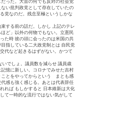
じだった。大昔の何でも反対の社会党
えない批判政党として存在していたの
る党なのだ。残念至極というしかな
約束する前の話だ。しかし 上記のテレ
るほど」以外の何物でもない。立憲民
った時 彼の頭に会ったのは米国の共
が目指している二大政党制とは 自民党
権交代など起きるはずがない。かつて
ないでしょ。議員数を減らせ 議員歳
は記憶に新しい。コロナでみせた吉村
きことをやってからという まとも感
交代感も強く感じる。あとは代表辞任
れれば もしかすると 日本維新は大化
して一時的な流行ではない気がして