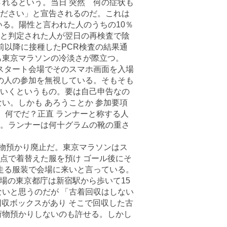
されるという。当日 突然 何の症状も
ださい」と宣告されるのだ。これは
いる。陽性と言われた人のうちの10％
と判定された人が翌日の再検査で陰
前以降に接種したPCR検査の結果通
も東京マラソンの冷淡さが際立つ。
 スタート会場でそのスマホ画面を入場
ーの人の参加を無視している。そもそも
いくというもの。要は自己申告なの
い。しかも あろうことか 参加要項
。何でだ？正直 ランナーと称する人
。ランナーは何十グラムの靴の重さ
荷物預かり廃止だ。東京マラソンはス
点で着替えた服を預け ゴール後にそ
 走る服装で会場に来いと言っている。
会場の東京都庁は新宿駅から歩いて15
ないと思うのだが 「古着回収はしない
回収ボックスがあり そこで回収した古
荷物預かりしないのも許せる。しかし