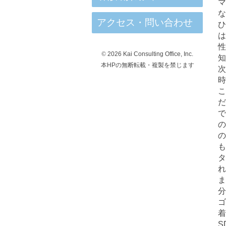
マ
な
アクセス・問い合わせ
ひ
は
性
©
2026 Kai Consulting Office, Inc.
知
本HPの無断転載・複製を禁じます
次
時
こ
だ
で
の
の
も
タ
れ
ま
分
ゴ
着
S