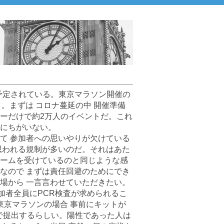
が予定されている。東京マラソン開催の
う。まずは コロナ蔓延の中 開催準備
ーだけで約2万人のイベントだ。これ
にちがいない。
て 参加者への思いやりが欠けている
思われる規制が多いのだ。それはあた
ームを受けているのと同じような感
なので まずは責任回避のためにでき
場から 一言言わせていただきたい。
加者全員にPCR検査が求められるこ
東京マラソンの場合 事前にキットが
で提出するらしい。陽性であった人は