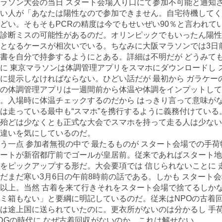
ラソン大会の当日 スタート会場入り口にて参加不可能と通知
い人が「あなたは陽性なので参加できません。自宅待機してく
どい。そもそもPCRの精度は今でもせいぜい90％と言われて
診断ミスの可能性があるのだ。オリンピックでもいったん陽性
となるケースが相次いでいる。ちなみに大阪マラソンでは3日
書を自分で持参するようにとある。詳細は不明だが どうみて
に 東京マラソンは体調管理アプリをスマホにダウンロードし
に提示しなければならない。ひどい話だが 最初から ガラケ
の体調管理アプリは一週間前から体温や体調をインプットして
。入場時に体温チェックするのだから はっきり言って意味がな
は走っている最中も“スマホ”を携行するように義務付けている
殆どは少なくとも正式な大会でスマホを持って走る人は少ない
違いを気にしているのだ。
う一点 参加者無視の中で 最たるものが スタート会場での手
ートが新宿都庁前でゴールが皇居前。従来であればスタート地
をピックアップする形だ。大会要項では 信じられないことに
だまだ寒い3月6日の午前8時前の話である。しかも スタート
以上。当然 古着を来て行きそれをスタート会場で捨てるしか
ミ箱もない」と要綱に明記しているのだ。従来はNPOの古着
は途上国に送られていたのに。更衣所がないのは分かるし 手
DGの時代に なぜ古着回収がないのか。これは解せない。