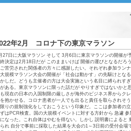
2022年2月 コロナ下の東京マラソン
月27日に大阪マラソン そして 3月6日に東京マラソンの開催
終決定は2月18日だが このままいけば 開催の運びとなるだろ
ご苦労された関係者の方々に感謝したい。それぞれ参加ランナ
大規模マラソン大会の開催が「社会は動かす」の先駆けとなる
かしだ。どうも主催者の方は大会実施という名目に縛られすぎ
がある。東京マラソンに限った話だが やりすぎではないかと
も現在の日本の入国制限の厳しさが海外のビジネス界からクレ
を抱かせる。コロナ患者が一人でも出ると責任を取らされそう
限りの規制強化をしておこうという印象だ。ここは参加者の立
ずはPCR検査。国の大規模イベントに対する方針から 急遽 参
になった。これ自体はやむを得ない。しかし 説明書によると 
られ 自分で事前に採取した結果を大会の1～3日前の受付会場