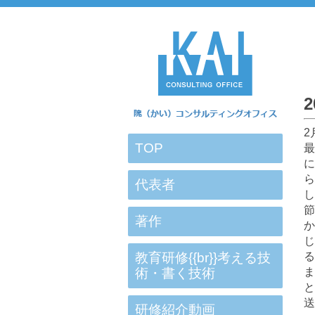
2
TOP
最
に
ら
代表者
し
節
著作
か
じ
教育研修{{br}}考える技
る
術・書く技術
ま
と
送
研修紹介動画