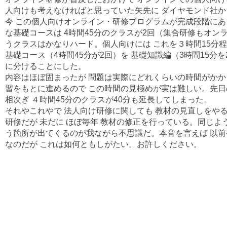
人向けも考えなければと思っていた矢先に ダイヤモンド社
今 この個人向けオンライン・研修プログラムが完成段階にあ
な基礎コースは 4時間45分のクラスが2回（集合研修もオン
うクラスはかなりハード。個人向けには これを３時間15分
基礎コース（4時間45分が2回）を 基礎知識編（3時間15分を
に分けることにした。
内容はほぼ固まったが 問題は実際にどれくらいの時間がかか
習をもとに進めるので この時間の見極めが実は難しい。先日
相次ぎ ４時間45分のクラスが40分も延長してしまった。
それやこれやで 法人向け研修に関しても 教材の見直しをや
研修だが 未だに ほぼ毎年 教材の修正を行っている。同じよ
う箇所が出てくるのが我ながら不思議だ。本音を言えば 以
なのだが これは如何ともしがたい。お許しください。