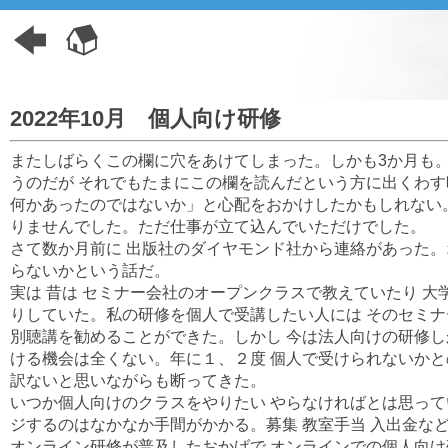
2022年10月 個人向け研修
またしばらくこの欄に穴をあけてしまった。しかも3か月も
うのだが それでもたまにこの欄を読んだという方に出くわす
何かあったのではないか」と心配をおかけしたかもしれない
りませんでした。ただ仕事が立て込んでいただけでした。
さて数か月前に 出版社のダイヤモンド社から連絡があった
らないかという話だ。
実は 昔は セミナー会社のオープンクラスで教えていたり 
りしていた。私の研修を個人で受講したい人には そのセミナ
別聴講を勧めることができた。しかし 今は法人向けの研修し
ける機会は全くない。年に１、２度 個人で受けられないかと
訳ないと思いながらも断ってきた。
いつか個人向けのクラスをやりたい やらなければとは思って
ジするのはなかなか手間がかかる。募集 教室手当 入出金な
オンライン研修が普及したおかげで オンラインでの個人向