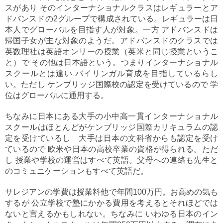
スがあり そのインターナショナルクラスはレギュラーとア
ドバンスドの2グループで構成されている。レギュラーは日
本人でグローバルを目指す人が対象。一方 アドバンスドは
帰国子女が主な対象のようだ。アドバンスドのクラスでは
英数理社は英語オンリーの授業（英米と同じ授業というこ
と）で その他は日本語という。つまりインターナショナル
スクールとは違い バイリンガル育成を目指しているらし
い。ただし ケンブリッジ国際校の認定を受けているので 学
位はグローバルに通用する。
ちなみに日本にある大手の小中高一貫インターナショナル
スクールはほとんどがケンブリッジ国際カリキュラムの認
定を受けているし 大手は日本の文科省からも認定を受け
ているので 欧米や日本の高校卒業の資格が得られる。ただ
し 授業や学校の運営はすべて英語。父母への連絡も先生と
のコミュニケーションもすべて英語だ。
サレジアンの学費は授業料他で年間100万円。お高めの気も
するが 公立学校で塾にかかる費用を考えるとそれほどでは
ないと言えるかもしれない。ちなみに いわゆる日本のイン