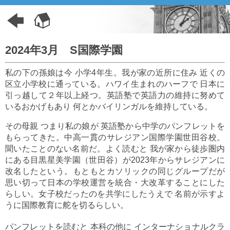
2024年3月 S国際学園
私の下の孫娘は今 小学4年生。我が家の近所に住み 近くの
区立小学校に通っている。ハワイ生まれのハーフで 日本に
引っ越して２年以上経つ。英語塾で英語力の維持に努めて
いるおかげもあり 何とかバイリンガルを維持している。
その母親 つまり私の娘が 英語塾から中学のパンフレットを
もらってきた。中高一貫のサレジアン国際学園世田谷校。
聞いたことのない名前だ。よく読むと 我が家から徒歩圏内
にある目黒星美学園（世田谷）が2023年からサレジアンに
改名したという。もともとカソリックの同じグループだが
思い切って日本の学校運営を統合・大改革することにした
らしい。女子校だったのを共学にしたうえで 名前が示すよ
うに国際教育に舵を切るらしい。
パンフレットを読むと 本科の他に インターナショナルクラ