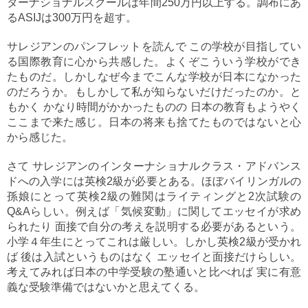
ターナショナルスクールは年間250万円以上する。調布にあ
るASIJは300万円を超す。
サレジアンのパンフレットを読んで この学校が目指してい
る国際教育に心から共感した。よくぞこういう学校ができ
たものだ。しかしなぜ今までこんな学校が日本になかった
のだろうか。もしかして私が知らないだけだったのか。と
もかく かなり時間がかかったものの 日本の教育もようやく
ここまで来た感じ。日本の将来も捨てたものではないと心
から感じた。
さて サレジアンのインターナショナルクラス・アドバンス
ドへの入学には英検2級が必要とある。ほぼバイリンガルの
孫娘にとって英検2級の難関はライティングと2次試験の
Q&Aらしい。例えば「気候変動」に関してエッセイが求め
られたり 面接で自分の考えを説明する必要があるという。
小学４年生にとってこれは厳しい。しかし英検2級が受かれ
ば 後は入試というものはなく エッセイと面接だけらしい。
考えてみれば日本の中学受験の塾通いと比べれば 実に有意
義な受験準備ではないかと思えてくる。