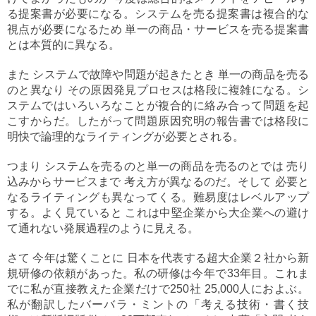
る提案書が必要になる。システムを売る提案書は複合的な
視点が必要になるため 単一の商品・サービスを売る提案書
とは本質的に異なる。
また システムで故障や問題が起きたとき 単一の商品を売る
のと異なり その原因発見プロセスは格段に複雑になる。シ
ステムではいろいろなことが複合的に絡み合って問題を起
こすからだ。したがって問題原因究明の報告書では格段に
明快で論理的なライティングが必要とされる。
つまり システムを売るのと単一の商品を売るのとでは 売り
込みからサービスまで 考え方が異なるのだ。そして 必要と
なるライティングも異なってくる。難易度はレベルアップ
する。よく見ていると これは中堅企業から大企業への避け
て通れない発展過程のように見える。
さて 今年は驚くことに 日本を代表する超大企業２社から新
規研修の依頼があった。私の研修は今年で33年目。これま
でに私が直接教えた企業だけで250社 25,000人におよぶ。
私が翻訳したバーバラ・ミントの「考える技術・書く技