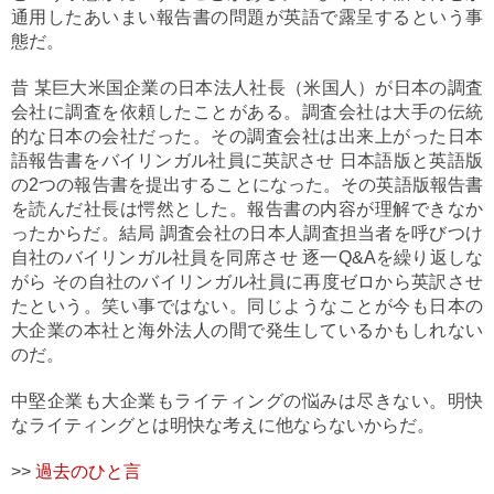
通用したあいまい報告書の問題が英語で露呈するという事
態だ。
昔 某巨大米国企業の日本法人社長（米国人）が日本の調査
会社に調査を依頼したことがある。調査会社は大手の伝統
的な日本の会社だった。その調査会社は出来上がった日本
語報告書をバイリンガル社員に英訳させ 日本語版と英語版
の2つの報告書を提出することになった。その英語版報告書
を読んだ社長は愕然とした。報告書の内容が理解できなか
ったからだ。結局 調査会社の日本人調査担当者を呼びつけ
自社のバイリンガル社員を同席させ 逐一Q&Aを繰り返しな
がら その自社のバイリンガル社員に再度ゼロから英訳させ
たという。笑い事ではない。同じようなことが今も日本の
大企業の本社と海外法人の間で発生しているかもしれない
のだ。
中堅企業も大企業もライティングの悩みは尽きない。明快
なライティングとは明快な考えに他ならないからだ。
>>
過去のひと言