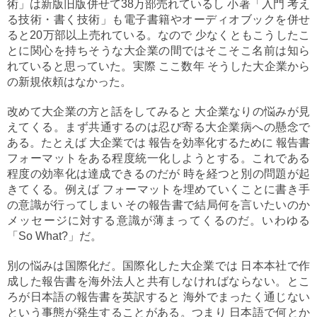
術」は新版旧版併せて38万部売れているし 小著「入門 考え
る技術・書く技術」も電子書籍やオーディオブックを併せ
ると20万部以上売れている。なので 少なくともこうしたこ
とに関心を持ちそうな大企業の間ではそこそこ名前は知ら
れていると思っていた。実際 ここ数年 そうした大企業から
の新規依頼はなかった。
改めて大企業の方と話をしてみると 大企業なりの悩みが見
えてくる。まず共通するのは忍び寄る大企業病への懸念で
ある。たとえば 大企業では 報告を効率化するために 報告書
フォーマットをある程度統一化しようとする。これである
程度の効率化は達成できるのだが 時を経つと別の問題が起
きてくる。例えば フォーマットを埋めていくことに書き手
の意識が行ってしまい その報告書で結局何を言いたいのか
メッセージに対する意識が薄まってくるのだ。いわゆる
「So What?」だ。
別の悩みは国際化だ。国際化した大企業では 日本本社で作
成した報告書を海外法人と共有しなければならない。とこ
ろが日本語の報告書を英訳すると 海外でまったく通じない
という事態が発生することがある。つまり 日本語で何とか