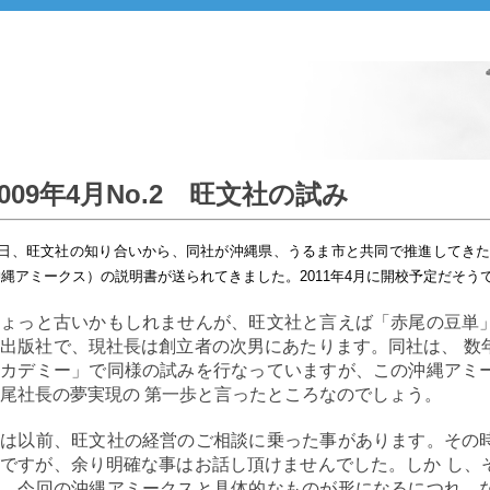
2009年4月No.2 旺文社の試み
日、旺文社の知り合いから、同社が沖縄県、うるま市と共同で推進してき
沖縄アミークス）の説明書が送られてきました。2011年4月に開校予定だそうです。（http:/
ちょっと古いかもしれませんが、旺文社と言えば「赤尾の豆単
出版社で、現社長は創立者の次男にあたります。同社は、 数
アカデミー」で同様の試みを行なっていますが、この沖縄アミ
尾社長の夢実現の 第一歩と言ったところなのでしょう。
実は以前、旺文社の経営のご相談に乗った事があります。その
ですが、余り明確な事はお話し頂けませんでした。しか し、
て、今回の沖縄アミークスと具体的なものが形になるにつれ、