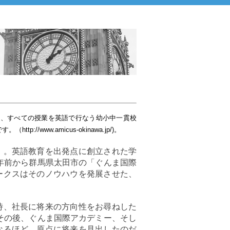
た、すべての授業を英語で行なう幼小中一貫校
/www.amicus-okinawa.jp/)。
」。英語教育を出発点に創立された学
年前から群馬県太田市の「ぐんま国際
ークスはそのノウハウを発展させた、
時、社長に将来の方向性をお尋ねした
その後、ぐんま国際アカデミー、そし
なるほど、原点に将来を見出したのだ