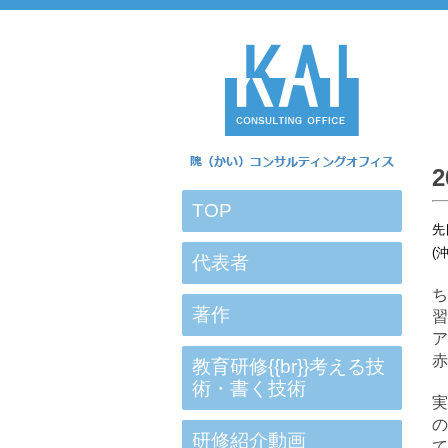
TOP
先
(
代表者
著作
習
赤
教育研修{{br}}考える技
術・書く技術
の
研修紹介動画