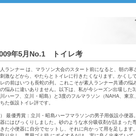
2009年5月No.1 トイレ考
人ランナー は、マラソン大会のスタート前になると、朝の寒
刺激などから、やたらとトイレに行きたくなります。かくして
イレの前はいつも長蛇の列。これこそが素人ランナー共通の悩
の悩みに違いありません。以下は、私が今シーズン出場した3
川ハーフ、立川・昭島）と3度のフルマラソン（NAHA、東
ちた仮設トイレ評です。
） 最優秀賞：立川・昭島ハーフマラソンの男子用仮設小便器
器にはびっくりしました。砂のような水分吸収剤が詰まった専
できた小便器に自分でセットし、それに向かって用を足します
取り出し、専用ゴミ箱 にポイするだけ。実に良く出来ていて