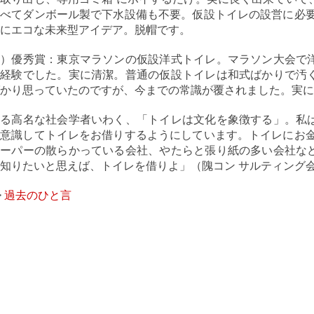
べてダンボール製で下水設備も不要。仮設トイレの設営に必要
にエコな未来型アイデア。脱帽です。
２）優秀賞：東京マラソンの仮設洋式トイレ。マラソン大会で
の経験でした。実に清潔。普通の仮設トイレは和式ばかりで汚
かり思っていたのですが、今までの常識が覆されました。実に
ある高名な社会学者いわく、「トイレは文化を象徴する」。私
意識してトイレをお借りするようにしています。トイレにお金
ペーパーの散らかっている会社、やたらと張り紙の多い会社な
知りたいと思えば、トイレを借りよ」（隗コン サルティング
>
過去のひと言