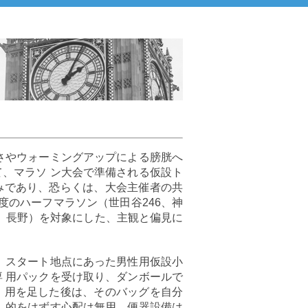
さやウォーミングアップによる膀胱へ
、マラソ ン大会で準備される仮設ト
みであり、恐らくは、大会主催者の共
度のハーフマラソン（世田谷246、神
京、長野）を対象にした、主観と偏見に
。スタート地点にあった男性用仮設小
 用パックを受け取り、ダンボールで
。用を足した後は、そのバッグを自分
、的をはずす心配は無用。便器設備は