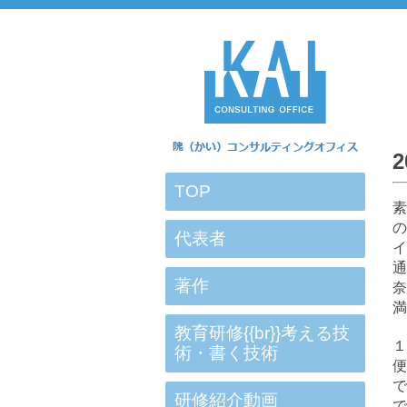
TOP
素
の
代表者
通
著作
奈
満
教育研修{{br}}考える技
１
術・書く技術
便
研修紹介動画
で