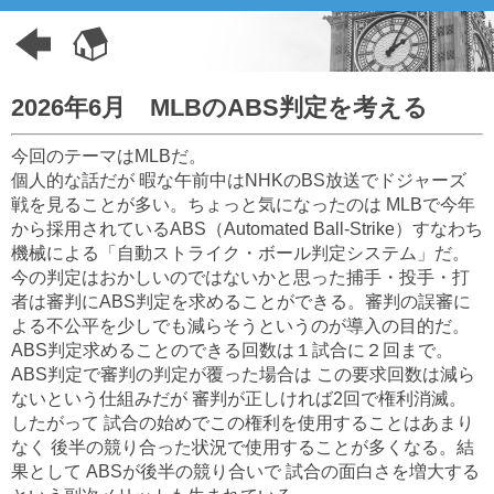
2026年6月 MLBのABS判定を考える
今回のテーマはMLBだ。
個人的な話だが 暇な午前中はNHKのBS放送でドジャーズ
戦を見ることが多い。ちょっと気になったのは MLBで今年
から採用されているABS（Automated Ball-Strike）すなわち
機械による「自動ストライク・ボール判定システム」だ。
今の判定はおかしいのではないかと思った捕手・投手・打
者は審判にABS判定を求めることができる。審判の誤審に
よる不公平を少しでも減らそうというのが導入の目的だ。
ABS判定求めることのできる回数は１試合に２回まで。
ABS判定で審判の判定が覆った場合は この要求回数は減ら
ないという仕組みだが 審判が正しければ2回で権利消滅。
したがって 試合の始めでこの権利を使用することはあまり
なく 後半の競り合った状況で使用することが多くなる。結
果として ABSが後半の競り合いで 試合の面白さを増大する