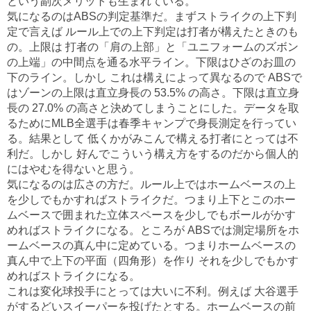
という副次メリットも生まれている。
気になるのはABSの判定基準だ。まずストライクの上下判
定で言えば ルール上での上下判定は打者が構えたときのも
の。上限は 打者の「肩の上部」と「ユニフォームのズボン
の上端」の中間点を通る水平ライン。下限はひざのお皿の
下のライン。しかし これは構えによって異なるので ABSで
はゾーンの上限は直立身長の 53.5% の高さ。下限は直立身
長の 27.0% の高さと決めてしまうことにした。データを取
るためにMLB全選手は春季キャンプで身長測定を行ってい
る。結果として 低くかがみこんで構える打者にとっては不
利だ。しかし 好んでこういう構え方をするのだから個人的
にはやむを得ないと思う。
気になるのは広さの方だ。ルール上ではホームベースの上
を少しでもかすればストライクだ。つまり上下とこのホー
ムベースで囲まれた立体スペースを少しでもボールがかす
めればストライクになる。ところが ABSでは測定場所をホ
ームベースの真ん中に定めている。つまりホームベースの
真ん中で上下の平面（四角形）を作り それを少しでもかす
めればストライクになる。
これは変化球投手にとっては大いに不利。例えば 大谷選手
がするどいスイーパーを投げたとする。ホームベースの前