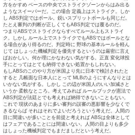
方をかすめ ベースの中央でストライクゾーンからはみ出る
ようなスイーパーだ。この場合 定義上はストライク。しか
し ABS判定ではボール。鋭いスプリットボールも同じだ。
たとえ審判の判断が正しくてもABS判定では覆るのだ。
つまりABSでストライクならすべてルール上もストライ
ク。しかし ルール上でストライクでもABSではボールとな
る場合があり得るのだ。判定時に 野球の基本ルールを軽ん
じて はしょった機械判定を優先するというのは厳密に言え
ばおかしい。何か理にかなわない気がする。正直 変化球投
手にとってはとても納得できない処置かもしれない。
もしABSのこのやり方が米国より先に日本で検討されたと
すると 几帳面な日本人にとって MLBのようにすんなりとは
いかない気がする。しかし この辺が米国人のいい加減さと
いうか 柔軟なところ。考えてみれば ルールブックが憲法で
ABS判定が法廷とでも考えれば納得できないこともない。
これで 現状のあまりに多い審判の誤審の悪影響を少なくで
きるならば それはそれでよいだろうという考えだ。人間の
目に間違いが多いことを前提と考えれば ABSは全体として
はフェアであることには間違いない。人間の目よりも多少
はしょった機械判定でもまだましだという考えだ。