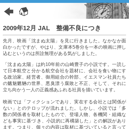
2009年12月 JAL 整備不良につき
先月、映画「沈まぬ太陽」を見に行きました。なかなか面
白かったですが、やはり、文庫本5巻分を一本の映画に押し
込むというのは所詮無理がある気がしました。
「沈まぬ太陽」は約10年前の山崎豊子の小説です。一読し
て日本航空と分かる航空会社を題材に、会社を食い物にす
る政治家、経営者、御用組合の幹部、イエスマン社員たち
の魑魅魍魎の世界、悪臭漂う腐敗と不正、そして、それに
立ち向かう一人の正義感あふれる社員を描いています。
映画では「フィクションであり、実在する会社とは関係が
ない」とのテロップが流れました。しかし、小説では「多
数の関係者を取材したもので、登場人物、各機関・組織な
ども事実に基づ き、小説的に再構築した」との解説があり
ます。つまり、個々の内容は取材に基づいていると言って