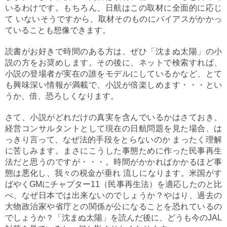
いるわけです。もちろん、日航はこの取材に全面的に応じ
て いないそうですから、取材そのものにバイアスがかかっ
ていることも想像できます。
読書がお好きで時間のある方は、ぜひ「沈まぬ太陽」の小
説の方をお奨めします。その後に、ネットで検索すれば、
小説の登場者が実在の誰をモデルにしているかなど、とて
も興味深い情報が満載で、小説が倍楽しめます・・・とい
うか、倍、恐ろしくなります。
さて、小説がどれだけの真実を含んでいるかはさておき、
経営コンサルタントとして現在の日航問題を見た場合、は
っきり言って、なぜ法的手段をとらないのか まったく理解
に苦しみます。まさにこうした事態ために作った民事再生
法だと思うのですが・・・。時間がかかればかかるほど事
態は悪化し、我々の税金が垂れ 流しになります。米国がす
ばやくGMにチャプター11（民事再生法）を適応したのと比
べ、なぜ日本では出来ないのでしょうか？やはり、過去の
大物政治家や省庁との関係が公になることを恐れているの
でしょうか？「沈まぬ太陽」を読んだ後に、どうも今のJAL