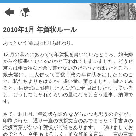
2010年1月 年賀状ルール
あっという間にお正月も終わり。
12 月の暮れにあわてて年賀状を書いていたところ、娘夫婦
から今頃書いているのかと言われてしまいました。どうせ
君らは年賀状など余り書かないのだろうと尋ね たところ、
娘夫婦は、二人併せて百数十枚の年賀状を出したとのこ
と。私たちよりもはるかに多い量に驚きました。聞いてみ
ると、結婚式に招待した人などに全 員出したりしている
と、どうしてもそれくらいの量になると言う返事。納得で
す。
さて、お正月、年賀状を眺め ながらいつも思うのですが、
印刷された、通り一遍の挨拶文言のみでまったく手書きの
挨拶言葉がない年賀状が何通もあります。「明けましてお
めでとう。今年 もよろしく」的な印刷文言に、一言の言葉