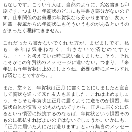
もなしです。こういう人は、当然のように、宛名書きも印
刷です。つまり、年賀状のどこにも手書き部分がないので
す。仕事関係のお義理の年賀状なら分かりますが、友人・
同輩・後輩からの年賀状にもそういうものがあるというの
がまったく理解できません。
これだったら書かないでくれ た方が、まだましです。私
も、来年は気兼ねなく、出さないで済むのですか
ら。・・・と考えていた時に思い至りました。そう。それ
こそがこの年賀状のメッ セージに違いない。つまり、「来
年はもう年賀状は止めましょうね。必要な時にメールすれ
ば済むことですから。」
また、堂々と、年賀状は正月 に書くことにしましたと宣言
して賀状を送って来た友人も居ました。これは止めましょ
う。そもそも年賀状は正月に届くように送るのが慣習。年
賀状自体が慣習 そのものなのですから、正月に届くのに送
るという慣習に抵抗するのならば、年賀状という慣習その
ものに抵抗すればよいのではないでしょうか。いかにも、
「正月に届いた人にだけ送ります」という無言のメッセー