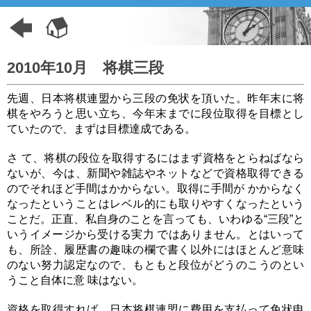
2010年10月 将棋三段
先週、日本将棋連盟から三段の免状を頂いた。昨年末に将
棋をやろうと思い立ち、今年末までに段位取得を目標とし
ていたので、まずは目標達成である。
さ て、将棋の段位を取得するにはまず資格をとらねばなら
ないが、今は、新聞や雑誌やネットなどで資格取得できる
のでそれほど手間はかからない。取得に手間が かからなく
なったということはレベル的にも取りやすくなったという
ことだ。正直、私自身のことを言っても、いわゆる“三段”と
いうイメージから受ける実力 ではありません。とはいって
も、所詮、履歴書の趣味の欄で書く以外にはほとんど意味
のない努力認定なので、もともと段位がどうのこうのとい
うこと自体に意 味はない。
資格を取得すれば、日本将棋連盟に費用を支払って免状申