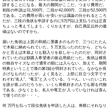
請することになる。最大の難関がここだ。つまり費用だ。
初段の申請は31,500円、二段が42,000円、三段が52,500円
である。この費用が高いか安いかは議論の分かれるところ
だが、三段の免状を申請するのに5万円以上支払うのは正直
ちょっと考えてしまう。くりかえすが、自己満足以外の価
値はないのですから。
届いた免状は上質の和紙に墨書きのもので、三つにたたん
で木箱に納められていた。5 万支払ったのだから、どちら
かと言えば木箱よりも額入りを欲しかったのだが、同封さ
れていたのは額購入希望者の振込用紙だった。免状は横長
の独自サイズな ので通常の額には入らない。加えて、期間
特典ということで漆の箸2組が同封されていた。なかなか良
さげなものだったが、よく見ると、上部に目立つ文字でそ
れぞれ“名人”、“竜王”と入っている。うーん。いったいこれ
を誰が喜ぶのだろうか。いくら将棋好きの人でも困る代物
である。少なくとも、名人や竜王が 入っていなければ喜ん
で使うのだが・・・。
何 万円も払って段位免状を申請した人は、将棋にそれなり