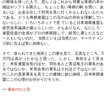
の興味を持った人で、恐らくはこれから何冊も将棋の本や
雑誌やソフトを購入し、ちょっと良い将棋の駒 を買い、あ
るいは、お金を出して対局を見に行くかもしれない人たち
である。どうも将棋連盟はこの宝の山の存在を理解してい
ないらしい。いろいろネットで見 ていると日本将棋連盟も
経営改革論議が盛んらしいが、さもありなん。なにしろ、
連盟役員の全員がプロの将棋指しで、経営に通じた人など
一人もいないのだ。 当然といえば当然だが、マーケティン
グ的に言えば実に勿体ない。
さて、送られてきた免状とこの箸を見て、正直なところ、5
万円は高かったかなと思った。しかし、免状をよく見る
と、米長連盟会長のほか、羽生名人と渡辺竜王の署名があ
るではないか。米長会長の署名はそれほどではないが、こ
の二人の直筆署名を見てこの価格に妙に納得。日本将棋連
盟にこの心理がお分かりだろうか。
>>
過去のひと言