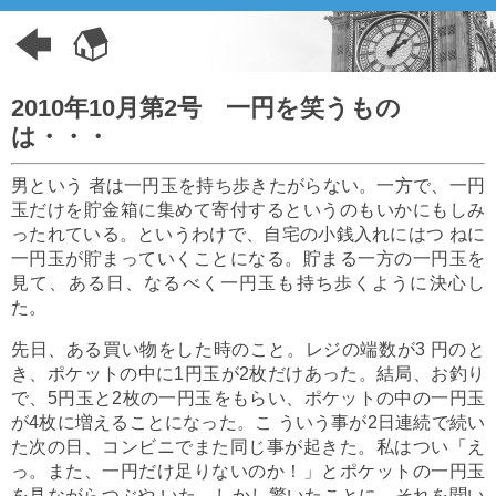
2010年10月第2号 一円を笑うもの
は・・・
男という 者は一円玉を持ち歩きたがらない。一方で、一円
玉だけを貯金箱に集めて寄付するというのもいかにもしみ
ったれている。というわけで、自宅の小銭入れにはつ ねに
一円玉が貯まっていくことになる。貯まる一方の一円玉を
見て、ある日、なるべく一円玉も持ち歩くように決心し
た。
先日、ある買い物をした時のこと。レジの端数が3 円のと
き、ポケットの中に1円玉が2枚だけあった。結局、お釣り
で、5円玉と2枚の一円玉をもらい、ポケットの中の一円玉
が4枚に増えることになった。こ ういう事が2日連続で続い
た次の日、コンビニでまた同じ事が起きた。私はつい「え
っ。また、一円だけ足りないのか！」とポケットの一円玉
を見ながらつぶや いた。しかし驚いたことに、それを聞い