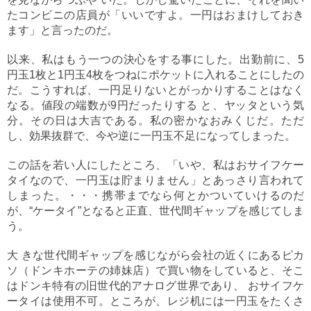
たコンビニの店員が「いいですよ。一円はおまけしておき
ます」と言ったのだ。
以来、私はもう一つの決心をする事にした。出勤前に、5
円玉1枚と1円玉4枚をつねにポケットに入れることにしたの
だ。こうすれば、一円足りないとがっかりすることはなく
なる。値段の端数が9円だったりする と、ヤッタという気
分。その日は大吉である。私の密かなおみくじだ。ただ
し、効果抜群で、今や逆に一円玉不足になってしまった。
この話を若い人にしたところ、「いや、私はおサイフケー
タイなので、一円玉は貯まりません」とあっさり言われて
しまった。・・・携帯までなら何とかついていけるのだ
が、“ケータイ”となると正直、世代間ギャップを感じてしま
う。
大 きな世代間ギャップを感じながら会社の近くにあるピカ
ソ（ドンキホーテの姉妹店）で買い物をしていると、そこ
はドンキ特有の旧世代的アナログ世界であり、 おサイフケ
ータイは使用不可。ところが、レジ机には一円玉をたくさ