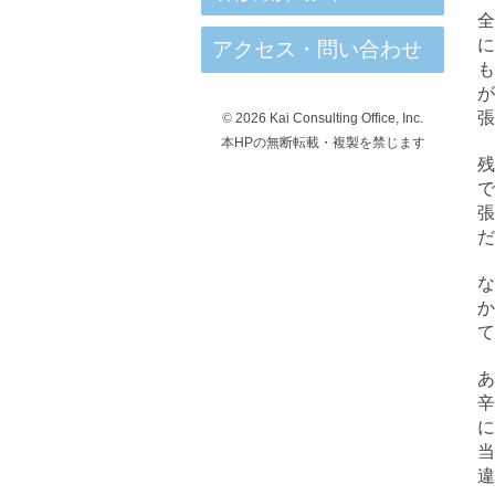
全
に
アクセス・問い合わせ
が
張
©
2026 Kai Consulting Office, Inc.
本HPの無断転載・複製を禁じます
残
で
張
だ
か
て
辛
違