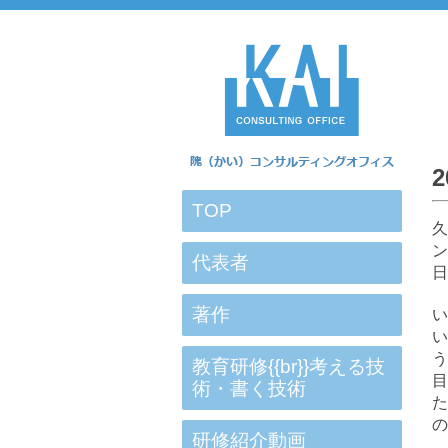
TOP
久
代表者
日
著作
教育研修{{br}}考える技
目
術・書く技術
た
の
研修紹介動画