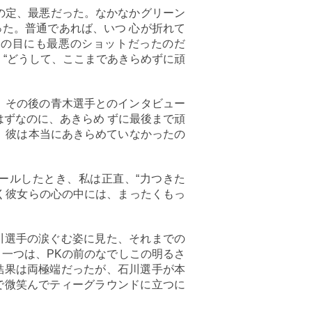
の定、最悪だった。なかなかグリーン
た。普通であれば、いつ 心が折れて
誰の目にも最悪のショットだったのだ
。“どうして、ここまであきらめずに頑
、その後の青木選手とのインタビュー
はずなのに、あきらめ ずに最後まで頑
、彼は本当にあきらめていなかったの
ールしたとき、私は正直、“力つきた
く彼女らの心の中には、まったくもっ
川選手の涙ぐむ姿に見た、それまでの
一つは、PKの前のなでしこの明るさ
結果は両極端だったが、石川選手が本
で微笑んでティーグラウンドに立つに