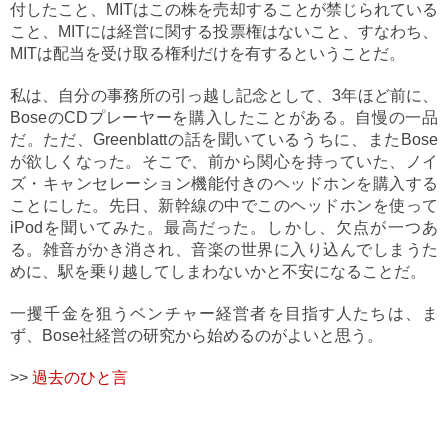
付したこと、MITはこの株を売却することが禁じられている
こと、MITには経営に関する投票権はないこと、すなわち、
MITは配当を受け取る権利だけを有するということだ。
私は、自分の事務所の引っ越し記念として、3年ほど前に、
BoseのCDプレーヤーを購入したことがある。自慢の一品
だ。ただ、Greenblattの話を聞いているうちに、またBose
が欲しくなった。そこで、前から関心を持っていた、ノイ
ズ・キャンセレーション機能付きのヘッドホンを購入する
ことにした。先日、新幹線の中でこのヘッドホンを使って
iPodを聞いてみた。最高だった。しかし、欠点が一つあ
る。雑音がかき消され、音楽の世界に入り込んでしまうた
めに、駅を乗り越してしまわないかと不安になることだ。
一攫千金を狙うベンチャー経営者を目指す人たちは、ま
ず、Bose社経営の研究から始めるのがよいと思う。
>>
過去のひと言