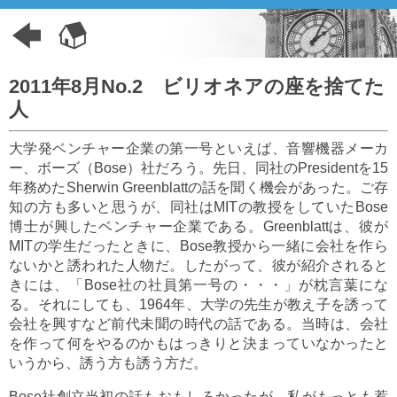
2011年8月No.2 ビリオネアの座を捨てた
人
大学発ベンチャー企業の第一号といえば、音響機器メーカ
ー、ボーズ（Bose）社だろう。先日、同社のPresidentを15
年務めたSherwin Greenblattの話を聞く機会があった。ご存
知の方も多いと思うが、同社はMITの教授をしていたBose
博士が興したベンチャー企業である。Greenblattは、彼が
MITの学生だったときに、Bose教授から一緒に会社を作ら
ないかと誘われた人物だ。したがって、彼が紹介されると
きには、「Bose社の社員第一号の・・・」が枕言葉にな
る。それにしても、1964年、大学の先生が教え子を誘って
会社を興すなど前代未聞の時代の話である。当時は、会社
を作って何をやるのかもはっきりと決まっていなかったと
いうから、誘う方も誘う方だ。
Bose社創立当初の話もおもしろかったが、私がもっとも惹