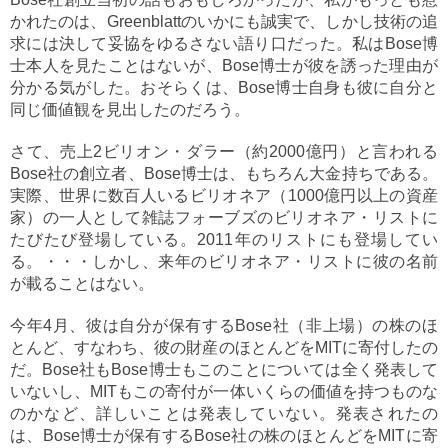
かれたのは、Greenblattのいかにも誠実で、しかし技術の追
求には決して妥協をゆるさない語り口だった。私はBose博
士本人を見たことはないが、Bose博士が彼を誘った理由が
分かる気がした。おそらくは、Bose博士自身も彼に自分と
同じ価値観を見出したのだろう。
さて、売上2ビリオン・ダラー（約2000億円）と言われる
Bose社の創立者、Bose博士は、もちろん大金持ちである。
実際、世界に数百人いるビリオネア（1000億円以上の資産
家）の一人として雑誌フォーブズのビリオネア・リストに
たびたび登場している。2011年のリストにも登場してい
る。・・・しかし、来年のビリオネア・リストに彼の名前
が載ることはない。
今年4月、彼は自分が保有するBose社（非上場）の株のほ
とんど、すなわち、彼の財産のほとんどをMITに寄付したの
だ。Bose社もBose博士もこのことについては全く発表して
いないし、MITもこの寄付が一体いくらの価値を持つものな
のかなど、詳しいことは発表していない。発表されたの
は、Bose博士が保有するBose社の株のほとんどをMITに寄