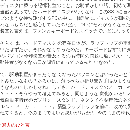
ドディスクに替わる記憶装置のこと。お恥ずかしい話、初めて
当然と思っていたハードディスクがなくなり、このSSDに替
プのような持ち運びするPCの中に、物理的にディスクが回転
れないものだと感心していたのだが、ついにそれがなくなった
装置と言えば、ファンとキーボードとスイッチていどになって
そらくは、ハードディスク の存在自体が、ラップトップの重
いたはずだが、それがなくなったのだ。キーボードはすでにタ
しのパソコン冷却装置が普及するのも時間の問題に違いない。
動装置がなくなる日が間近に迫っているみた いなのだ。
て、駆動装置がまったくな くなったパソコンとはいったいど
トみたいなもの？あるいは、薄っぺらい折り畳み手帳のような
ようなもの？しかしそれにしても、ハードディスクのメーカー
？・・・そうやって考えてみると、同じような 変化がいろい
電気自動車時代のガソリン・スタンド、ネクタイ不要時代のネ
ルム・ メーカー、・・・。新型ラップトップを前に、改めて
ねてくると、今のままでよいと思いがちだが、今のままの時代
>
過去のひと言