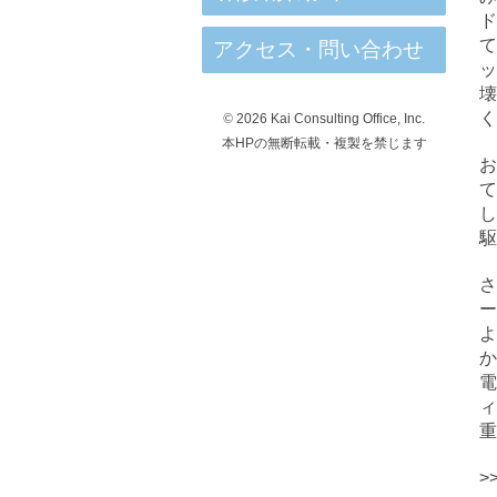
て
アクセス・問い合わせ
ッ
壊
く
©
2026 Kai Consulting Office, Inc.
本HPの無断転載・複製を禁じます
お
て
駆
さ
ー
か
ィ
重
>