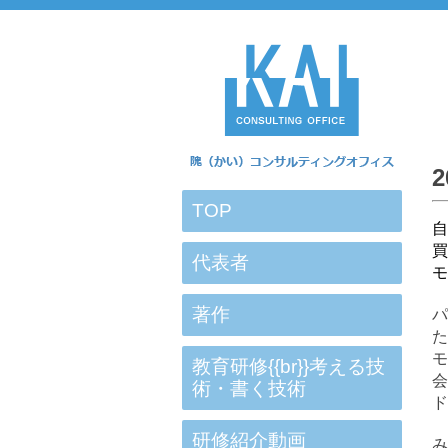
TOP
買
代表者
モ
著作
た
教育研修{{br}}考える技
術・書く技術
ド
研修紹介動画
み