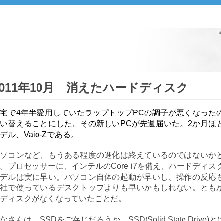
2011年10月 消えたハードディスク
自宅で
4
年半愛用していたラップトップPCの調子が悪くなった
い替えることにした。その新しいPCが先週届いた。2か月ほど
デル、Vaio-Zである。
パソコンなど、もうある程度の進化は終えているのではないか
。プロセッサーに、インテルのCore i7を備え、ハードディ
モデルは実に早い。パソコン自体の起動が早いし、操作の反応
会社で使っているデスクトップよりも早いかもしれない。とも
ディスクがなくなっていたことだ。
なさんは、SSDをご存じだろうか。SSD(Solid State Dr