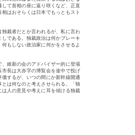
補して首相の座に返り咲くなど、正直
首相はおそらくは日本でもっともスト
は独裁者だとか言われるが、私に言わ
ましである。独裁政治は何かブレーキ
、何もしない政治家に何かをさせるよ
で、維新の会のアドバイザー的に登場
浜市長は大赤字の博覧会を途中で投げ
評価するが、いつの間にか新幹線開通
事とは何なのと考えさせられる。「独
には人の意見や考えに耳を傾ける独裁