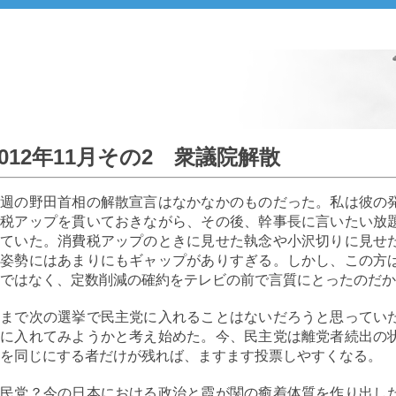
2012年11月その2 衆議院解散
先週の野田首相の解散宣言はなかなかのものだった。私は彼の
費税アップを貫いておきながら、その後、幹事長に言いたい放
っていた。消費税アップのときに見せた執念や小沢切りに見せ
任姿勢にはあまりにもギャップがありすぎる。しかし、この方
ではなく、定数削減の確約をテレビの前で言質にとったのだか
今まで次の選挙で民主党に入れることはないだろうと思ってい
党に入れてみようかと考え始めた。今、民主党は離党者続出の
を同じにする者だけが残れば、ますます投票しやすくなる。
自民党？今の日本における政治と霞が関の癒着体質を作り出し