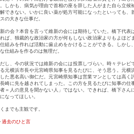
い。しかも、病気が理由で首相の座を辞した人がまた自ら立候
理解できない。いかに良い薬が処方可能になったといっても、
スの大きな仕事だ。
維新の会？本音を言って維新の会には期待していた。橋下代表
せれば、独裁的な政治家の方が何もしない政治家よりもよほど
の仕組みを作れば活動に歯止めをかけることができる。しかし
な仕組みを作るのは無理だ。
ただし、今の状況では維新の会には投票しづらい。時々テレビ
する元横浜市長や元宮崎県知事を見るたびに、そう思う。元横
出した悪名高い御仁だ。元宮崎県知事は営業マンとしては高く
は長崎に先を越されてしまった。この方を見るたびに知事の仕
裁者＝人の意見を聞かない人」ではない。できれば、橋下さん
になってほしい。
くまでも主観です。
>
過去のひと言