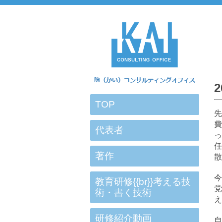
TOP
代表者
著作
散
教育研修{{br}}考える技
術・書く技術
え
研修紹介動画