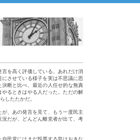
発言を高く評価している。あれだけ消
題にさせている様子を実は不思議に思
た決断と比べ、最近の人任せ的な無責
はやるときはやる人だった。ただの解
らしたたかだ。
たが、あの発言を見て、もう一度民主
状況だが、どんどん離党者が出て、考
た自民党にはまだ投票する気はおきな