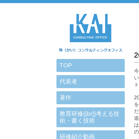
2
TOP
今
い
代表者
ト
著作
2
教育研修{{br}}考える技
術・書く技術
の
研修紹介動画