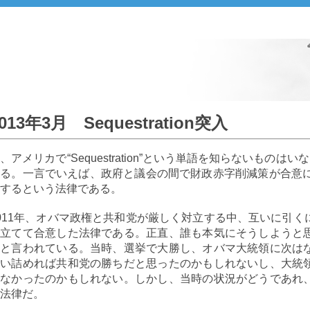
013年3月 Sequestration突入
、アメリカで“Sequestration”という単語を知らないもの
る。一言でいえば、政府と議会の間で財政赤字削減策が合意に
するという法律である。
011年、オバマ政権と共和党が厳しく対立する中、互いに引
を立てて合意した法律である。正直、誰も本気にそうしようと
だと言われている。当時、選挙で大勝し、オバマ大統領に次は
追い詰めれば共和党の勝ちだと思ったのかもしれないし、大統
はなかったのかもしれない。しかし、当時の状況がどうであれ
法律だ。