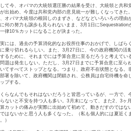
そして今、オバマの大統領選圧勝の結果を受け、大統領と共和
違が出始め、今度は共和党内部の意見統一が難しくなってきた
え、オバマ大統領の根回しのまずさ、などなどいろいろの理由
に何の努力も譲歩も見られないまま、3月1日にSequestrat
一律10％カットになることが決まった。
実には、過去の予算消化的なお役所仕事のおかげで、しばらく
に乗り切れるらしい。また、3月27日に、今の政府機関の活
効するために、それまでには予算合意に至るだろうと考えてい
問題は発生しない。ただし、3月27日までに予算合意に至ら
除いてすべてストップとなる。つまり、政府不在状態となる。
る部署を除いて、政府機関は閉鎖され、公務員は自宅待機を命
ップする。
いくらなんでもそれはないだろうと皆思っているが、一方で、
らないと不安を持つ人も多い。3月末になって、また2、3ヶ
予算カットの痛みが実際に出始めて初めて、動きだすのではな
のではないかと思う人も多くなった。（私も個人的には夏近く
。）