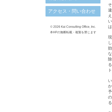
アクセス・問い合わせ
い
は
©
2026 Kai Consulting Office, Inc.
本HPの無断転載・複製を禁じます
現
し
な
ト
か
る