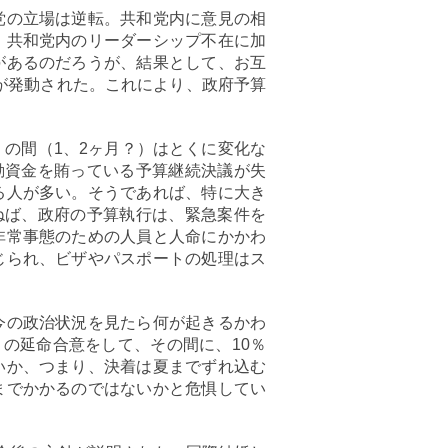
党の立場は逆転。共和党内に意見の相
。共和党内のリーダーシップ不在に加
があるのだろうが、結果として、お互
ionが発動された。これにより、政府予算
の間（1、2ヶ月？）はとくに変化な
動資金を賄っている予算継続決議が失
る人が多い。そうであれば、特に大き
ねば、政府の予算執行は、緊急案件を
非常事態のための人員と人命にかかわ
じられ、ビザやパスポートの処理はス
今の政治状況を見たら何が起きるかわ
月の延命合意をして、その間に、10％
いか、つまり、決着は夏までずれ込む
までかかるのではないかと危惧してい