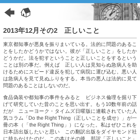
2013年12月その2 正しいこと
東京都知事が悪臭を振りまいている。法的に問題のあるこ
とをしたかどうかではない。彼が「正しいこと」をしたか
どうかだ。法を犯すということと正しいことをするという
ことは別の事だ。例えば 正しい人は見知らぬ急病人を助
けるためにスピード違反を犯して病院に運び込む。悪い人
は急病人を見て見ぬふりをする。本当の悪人は法的に見て
問題のあることはしないのだ。
食品偽装や都知事の事件をみると ビジネス倫理を掘り下
げて研究していた昔のことを思い出す。もう10数年前の話
だが ニューヨーク・タイムズ日曜版に連載されていた人
気コラム「Do the Right Thing（正しいことを成せ）」が一
冊の本（「the Right Thing」）になった。私はぜひこれを
日本語出版したいと思い この翻訳出版をダイヤモンド社
に持ちかけたのだ。この本はその後 邦訳「正しいこと」