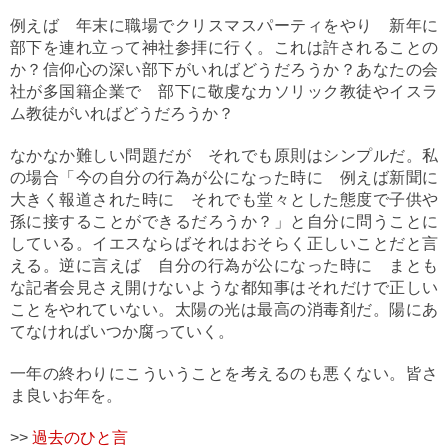
例えば 年末に職場でクリスマスパーティをやり 新年に
部下を連れ立って神社参拝に行く。これは許されることの
か？信仰心の深い部下がいればどうだろうか？あなたの会
社が多国籍企業で 部下に敬虔なカソリック教徒やイスラ
ム教徒がいればどうだろうか？
なかなか難しい問題だが それでも原則はシンプルだ。私
の場合「今の自分の行為が公になった時に 例えば新聞に
大きく報道された時に それでも堂々とした態度で子供や
孫に接することができるだろうか？」と自分に問うことに
している。イエスならばそれはおそらく正しいことだと言
える。逆に言えば 自分の行為が公になった時に まとも
な記者会見さえ開けないような都知事はそれだけで正しい
ことをやれていない。太陽の光は最高の消毒剤だ。陽にあ
てなければいつか腐っていく。
一年の終わりにこういうことを考えるのも悪くない。皆さ
ま良いお年を。
>>
過去のひと言