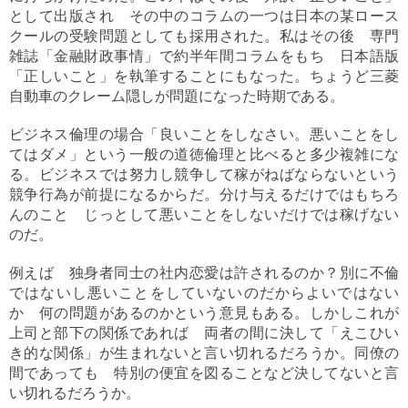
として出版され その中のコラムの一つは日本の某ロース
クールの受験問題としても採用された。私はその後 専門
雑誌「金融財政事情」で約半年間コラムをもち 日本語版
「正しいこと」を執筆することにもなった。ちょうど三菱
自動車のクレーム隠しが問題になった時期である。
ビジネス倫理の場合「良いことをしなさい。悪いことをし
てはダメ」という一般の道徳倫理と比べると多少複雑にな
る。ビジネスでは努力し競争して稼がねばならないという
競争行為が前提になるからだ。分け与えるだけではもちろ
んのこと じっとして悪いことをしないだけでは稼げない
のだ。
例えば 独身者同士の社内恋愛は許されるのか？別に不倫
ではないし悪いことをしていないのだからよいではない
か 何の問題があるのかという意見もある。しかしこれが
上司と部下の関係であれば 両者の間に決して「えこひい
き的な関係」が生まれないと言い切れるだろうか。同僚の
間であっても 特別の便宜を図ることなど決してないと言
い切れるだろうか。