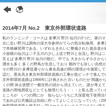
2014年7月 No.2 東京外郭環状道路
私のランニング・コースは 多摩川 野川 仙川の3つだ。家
次に近い野川は調布の深大寺参拝がてらの気分転換用。多摩
で本格練習用である。いずれもきれいに整備された遊歩道が
小規模の仙川は二子玉川の少し上流で野川と合流し 野川は
言えば 多摩川 野川 仙川の順だ。中でも 大きからず小さか
湧水も多く 多くの野鳥が生息しており 都内でも珍しい自然
その野川の 多摩堤通りから東名高速の間の環境が今激変して
辺だ。悪名高き東京外郭環状道路の工事が急ピッチで進んで
京外郭環状道路は1966年に計画された古いものだが 関越か
くの間 休止状態で一般住民の頭から消えていた。誰が考え
道路の用地買収などとても無理だろう・・・と私も思ってい
ところが いつの間にか 知らないうちに大深度地下使用法
であれば公共施設は自由に作ってよいことになっていた（20
外郭環状道路も地下41～70メートルというとてつもない深