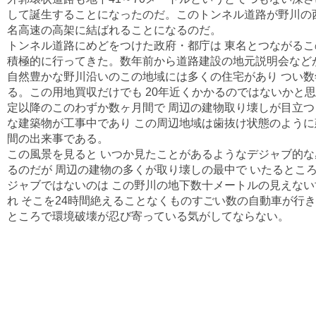
して誕生することになったのだ。このトンネル道路が野川の西
名高速の高架に結ばれることになるのだ。
トンネル道路にめどをつけた政府・都庁は 東名とつながる
積極的に行ってきた。数年前から道路建設の地元説明会など
自然豊かな野川沿いのこの地域には多くの住宅があり つい
る。この用地買収だけでも 20年近くかかるのではないかと
定以降のこのわずか数ヶ月間で 周辺の建物取り壊しが目立つ
な建築物が工事中であり この周辺地域は歯抜け状態のよう
間の出来事である。
この風景を見ると いつか見たことがあるようなデジャブ的
るのだが 周辺の建物の多くが取り壊しの最中で いたるとこ
ジャブではないのは この野川の地下数十メートルの見えな
れ そこを24時間絶えることなくものすごい数の自動車が行
ところで環境破壊が忍び寄っている気がしてならない。