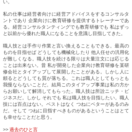
い。
私の仕事は経営者向けに経営アドバイスをするコンサルタ
ントであり 企業向けに教育研修を提供するトレーナーであ
る。経営コンサルタンティングでも教育研修でも 私はずっ
と以前から優れた職人になることを意識し目指してきた。
職人技とは手作り作業と言い換えることもできる。最高の
ものを目指せば どうしても機械化したり 他人任せの汎用化
が難しくなる。職人技を続ける限りは大量注文には応じる
ことは出来ない。昔 私が開発した企業向け教育研修を某研
修会社とタイアップして展開したことがある。しかし人に
頼るとどうしても質が落ちる。これは職人としてもっとも
我慢ならないことだ。結局このタイアップ事業は私の方か
らお願いして解消してもらった。職人技は所詮ニッチ・ビ
ジネスだ。しかし それでも 私は職人技を目指したい。職人
技には百点はない。ベストはなく つねにベターがあるのみ
だ。そして つねに目指すべきものがあるということはとて
も幸せなことだと思う。
>>
過去のひと言