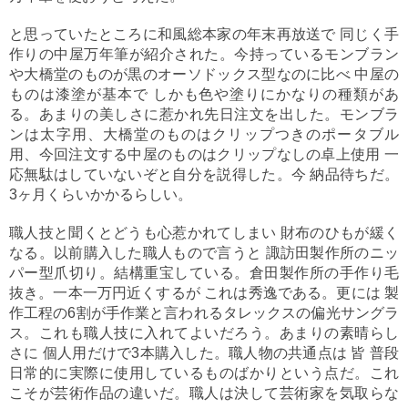
と思っていたところに和風総本家の年末再放送で 同じく手
作りの中屋万年筆が紹介された。今持っているモンブラン
や大橋堂のものが黒のオーソドックス型なのに比べ 中屋の
ものは漆塗が基本で しかも色や塗りにかなりの種類があ
る。あまりの美しさに惹かれ先日注文を出した。モンブラ
ンは太字用、大橋堂のものはクリップつきのポータブル
用、今回注文する中屋のものはクリップなしの卓上使用 一
応無駄はしていないぞと自分を説得した。今 納品待ちだ。
3ヶ月くらいかかるらしい。
職人技と聞くとどうも心惹かれてしまい 財布のひもが緩く
なる。以前購入した職人もので言うと 諏訪田製作所のニッ
パー型爪切り。結構重宝している。倉田製作所の手作り毛
抜き。一本一万円近くするが これは秀逸である。更には 製
作工程の6割が手作業と言われるタレックスの偏光サングラ
ス。これも職人技に入れてよいだろう。あまりの素晴らし
さに 個人用だけで3本購入した。職人物の共通点は 皆 普段
日常的に実際に使用しているものばかりという点だ。これ
こそが芸術作品の違いだ。職人は決して芸術家を気取らな