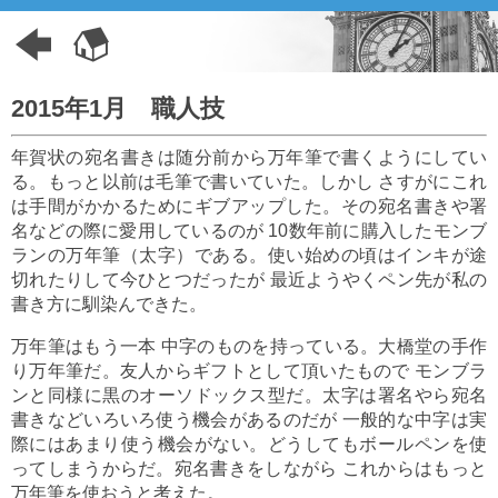
2015年1月 職人技
年賀状の宛名書きは随分前から万年筆で書くようにしてい
る。もっと以前は毛筆で書いていた。しかし さすがにこれ
は手間がかかるためにギブアップした。その宛名書きや署
名などの際に愛用しているのが 10数年前に購入したモンブ
ランの万年筆（太字）である。使い始めの頃はインキが途
切れたりして今ひとつだったが 最近ようやくペン先が私の
書き方に馴染んできた。
万年筆はもう一本 中字のものを持っている。大橋堂の手作
り万年筆だ。友人からギフトとして頂いたもので モンブラ
ンと同様に黒のオーソドックス型だ。太字は署名やら宛名
書きなどいろいろ使う機会があるのだが 一般的な中字は実
際にはあまり使う機会がない。どうしてもボールペンを使
ってしまうからだ。宛名書きをしながら これからはもっと
万年筆を使おうと考えた。