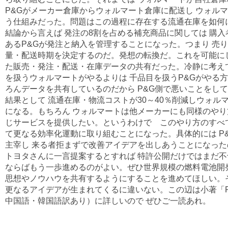
P&Gがメーカー倉庫からウォルマート倉庫に配送し ウォル
う仕組みだった。問題はこの過程に存在する流通在庫を如何
結論から言えば 発注の8割を占める補充商品に関しては 購
あるP&Gが発注と納入を管理することになった。つまり 売
量・配送時期を決定するのだ。発想の転換だ。これを可能にし
た販売・発注・配送・在庫データの共有だった。冷静に考えて
を扱うウォルマートがやるよりは 千品目を扱うP&Gがやる
ろんデータを共有しているのだから P&G側で悪いことをし
結果として 流通在庫・物流コストが30～40％削減しウォ
になる。もちろん ウォルマートは他メーカーにも同様のやり
じサービスを提供したい。というわけで このやり方のすべ
て更なる効率化運動に取り組むことになった。具体的には P
主宰し 来る者拒まずで改善アイデアを出しあうことになった
トヨタさんに一言提案するとすれば 特許公開だけではまだ
ならばもう一歩進めるのがよい。ぜひ世界規模の燃料電池開
思想やノウハウを共有するようにすることを進めてほしい。
更なるアイデアが生まれてくるに違いない。この辺は小著「P
中国語・韓国語訳あり）に詳しいので ぜひご一読あれ。