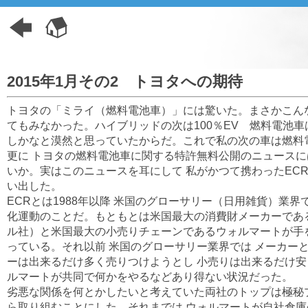
2015年1月その2 トヨタへの期待
トヨタの「ミライ（燃料電池車）」には驚いた。まさかこん
てもみなかった。ハイブリッドの次は100％EV 燃料電池車
しかなと漠然と思っていたからだ。これで私の次の車は燃料
更に トヨタの燃料電池車に関する特許無料公開のニュース
いか。実はこのニュースを耳にして 私がかつて携わったECR(Efficie
い出した。
ECRとは1988年以降 米国のグローサリー（日用雑貨）業
化運動のことだ。もともとは米国最大の消費財メーカーであ
ル社）と米国最大の小売りチェーンであるウォルマートが手
っている。それ以前 米国のグローサリー業界では メーカー
ーは出来るだけ多く売りつけようとし 小売りは出来るだけ安
ルマートが共同で何かをやるなどあり得ない状況だった。
劣悪な関係を何とかしたいと考えていた両社のトップは極秘
ら取り組むことにした。それまでは ウォルマートが自社倉庫