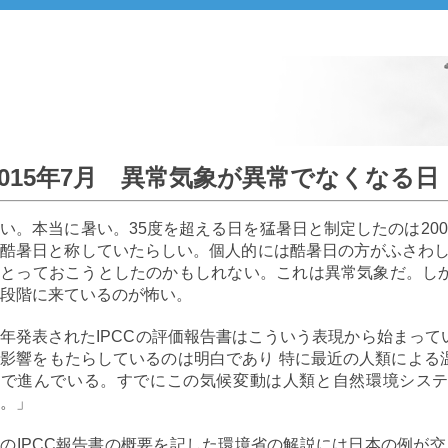
2015年7月 異常気象が異常でなくなる日
い。本当に暑い。35度を超える日を猛暑日と制定したのは20
酷暑日と称していたらしい。個人的には酷暑日の方がふさわし
にとっておこうとしたのかもしれない。これは異常気象だ。し
段階に来ているのが怖い。
年発表されたIPCCの評価報告書はこういう表現から始まっ
影響をもたらしているのは明白であり 特に最近の人類による
模で進んでいる。すでにこの気候変動は人類と自然環境シス
。」
のIPCC報告書の概要を記した環境省の解説には日本の例が交