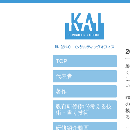
TOP
暑
く
代表者
い
著作
昨
の
教育研修{{br}}考える技
術・書く技術
る
研修紹介動画
こ