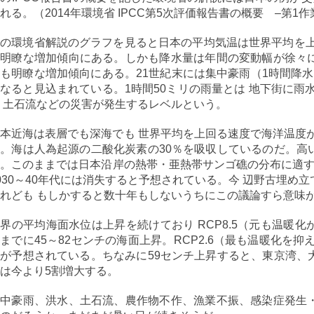
れる。（2014年環境省 IPCC第5次評価報告書の概要 –第1作
の環境省解説のグラフを見ると日本の平均気温は世界平均を上
は明瞭な増加傾向にある。しかも降水量は年間の変動幅が徐々
も明瞭な増加傾向にある。21世紀末には集中豪雨（1時間降水量
なると見込まれている。1時間50ミリの雨量とは 地下街に雨
 土石流などの災害が発生するレベルという。
本近海は表層でも深海でも 世界平均を上回る速度で海洋温度
。海は人為起源の二酸化炭素の30％を吸収しているのだ。高
。このままでは日本沿岸の熱帯・亜熱帯サンゴ礁の分布に適する海
030～40年代には消失すると予想されている。今 辺野古埋め
れども もしかすると数十年もしないうちにこの議論すら意味
界の平均海面水位は上昇を続けており RCP8.5（元も温暖
までに45～82センチの海面上昇。RCP2.6（最も温暖化を抑
が予想されている。ちなみに59センチ上昇すると、東京湾、
は今より5割増大する。
集中豪雨、洪水、土石流、農作物不作、漁業不振、感染症発生