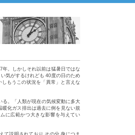
07年。しかしそれ以前は猛暑日ではな
い気がするけれども 40度の日のため
かしもうこの状況を「異常」と言えな
ている。「人類が現在の気候変動に多大
温暖化ガス排出は過去に例を見ない規
テムに広範かつ大きな影響を与えてい
えて説明されており その分 身につま