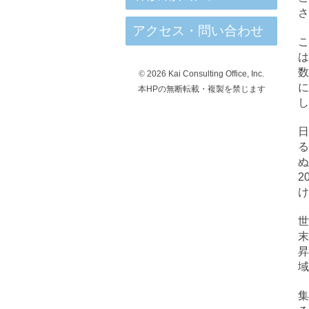
さ
アクセス・問い合わせ
こ
数
©
2026 Kai Consulting Office, Inc.
に
本HPの無断転載・複製を禁じます
し
日
る
ぬ
2
け
世
末
昇
域