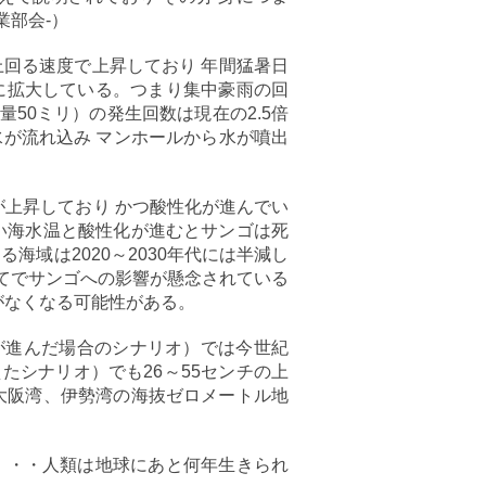
業部会-）
回る速度で上昇しており 年間猛暑日
に拡大している。つまり集中豪雨の回
50ミリ）の発生回数は現在の2.5倍
水が流れ込み マンホールから水が噴出
が上昇しており かつ酸性化が進んでい
い海水温と酸性化が進むとサンゴは死
域は2020～2030年代には半減し
立てでサンゴへの影響が懸念されている
がなくなる可能性がある。
化が進んだ場合のシナリオ）では今世紀
えたシナリオ）でも26～55センチの上
大阪湾、伊勢湾の海抜ゼロメートル地
・・・人類は地球にあと何年生きられ